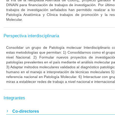
la Vía de la Neoplasia Aserrada de Colon¿, proyecto ganador en
DINAIN para financiación de trabajos de investigación. Por últim
trabajos de investigación señalados han permitido realizar a l
Patología Anatómica y Clínica trabajos de promoción y la res
Molecular.
Perspectiva interdisciplinaria
Consolidar un grupo de Patología molecuar Interdisciplinario
estas metodologías que permitan: 1) Consolidarnos como el grupo 
nivel Nacional. 2) Formular nuevos proyectos de investigac
patologías prevalentes en el país mediante el análisis molecular pa
3) Adaptar métodos moleculares validados al diagnóstico patológic
humano en el manejo e interpretación de técnicas moleculares 5
referencia nacional en Patología Molecular. 6) Interactuar con gru
miras a establecer redes de trabajo a nivel nacional e internacional
Integrantes
Co-directores