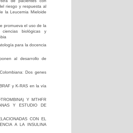
stra de pacientes con
el riesgo y respuesta al
de la Leucemia Mieloide
e promueva el uso de la
 ciencias biológicas y
mbia
ología para la docencia
ponen al desarrollo de
Colombiana: Dos genes
 BRAF y K-RAS en la vía
OTROMBINA) Y MTHFR
ANAS Y ESTUDIO DE
ELACIONADAS CON EL
NCIA A LA INSULINA