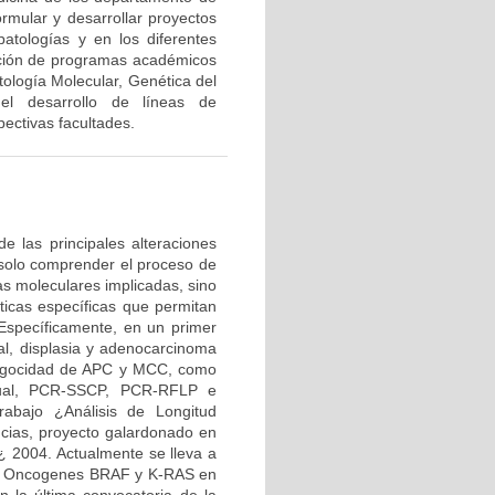
ormular y desarrollar proyectos
patologías y en los diferentes
ación de programas académicos
ología Molecular, Genética del
 el desarrollo de líneas de
ectivas facultades.
de las principales alteraciones
o solo comprender el proceso de
as moleculares implicadas, sino
ticas específicas que permitan
. Específicamente, en un primer
nal, displasia y adenocarcinoma
rocigocidad de APC y MCC, como
nual, PCR-SSCP, PCR-RFLP e
rabajo ¿Análisis de Longitud
cias, proyecto galardonado en
¿ 2004. Actualmente se lleva a
los Oncogenes BRAF y K-RAS en