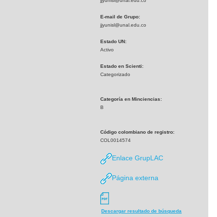
jjyunisl@unal.edu.co
E-mail de Grupo:
jjyunisl@unal.edu.co
Estado UN:
Activo
Estado en Scienti:
Categorizado
Categoría en Minciencias:
B
Código colombiano de registro:
COL0014574
Enlace GrupLAC
Página externa
Descargar resultado de búsqueda