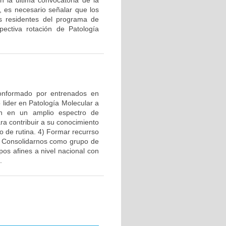
 la última convocatoria de la
o, es necesario señalar que los
os residentes del programa de
pectiva rotación de Patología
 conformado por entrenados en
lider en Patología Molecular a
ión en un amplio espectro de
ra contribuir a su conocimiento
o de rutina. 4) Formar recurrso
) Consolidarnos como grupo de
pos afines a nivel nacional con
.