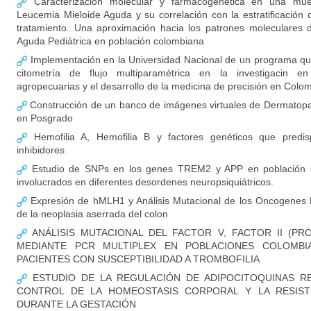
Caracterización molecular y farmacogenética en una mue
Leucemia Mieloide Aguda y su correlación con la estratificación d
tratamiento. Una aproximación hacia los patrones moleculares 
Aguda Pediátrica en población colombiana
Implementación en la Universidad Nacional de un programa qu
citometría de flujo multiparamétrica en la investigacin en
agropecuarias y el desarrollo de la medicina de precisión en Colo
Construcción de un banco de imágenes virtuales de Dermatopat
en Posgrado
Hemofilia A, Hemofilia B y factores genéticos que predis
inhibidores
Estudio de SNPs en los genes TREM2 y APP en población 
involucrados en diferentes desordenes neuropsiquiátricos.
Expresión de hMLH1 y Análisis Mutacional de los Oncogenes
de la neoplasia aserrada del colon
ANÁLISIS MUTACIONAL DEL FACTOR V, FACTOR II (PR
MEDIANTE PCR MULTIPLEX EN POBLACIONES COLOMBI
PACIENTES CON SUSCEPTIBILIDAD A TROMBOFILIA
ESTUDIO DE LA REGULACIÓN DE ADIPOCITOQUINAS R
CONTROL DE LA HOMEOSTASIS CORPORAL Y LA RESISTE
DURANTE LA GESTACIÓN