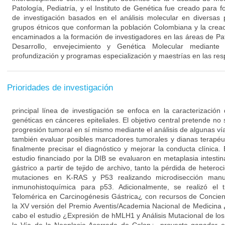
Patología, Pediatría, y el Instituto de Genética fue creado para f
de investigación basados en el análisis molecular en diversas 
grupos étnicos que conforman la población Colombiana y la cre
encaminados a la formación de investigadores en las áreas de Pat
Desarrollo, envejecimiento y Genética Molecular mediante
profundización y programas especialización y maestrías en las resp
Prioridades de investigación
principal línea de investigación se enfoca en la caracterización 
genéticas en cánceres epiteliales. El objetivo central pretende n
progresión tumoral en sí mismo mediante el análisis de algunas ví
también evaluar posibles marcadores tumorales y dianas terapéu
finalmente precisar el diagnóstico y mejorar la conducta clínica
estudio financiado por la DIB se evaluaron en metaplasia intesti
gástrico a partir de tejido de archivo, tanto la pérdida de hete
mutaciones en K-RAS y P53 realizando microdisección ma
inmunohistoquímica para p53. Adicionalmente, se realizó el t
Telomérica en Carcinogénesis Gástrica¿ con recursos de Concien
la XV versión del Premio Aventis/Academia Nacional de Medicina 
cabo el estudio ¿Expresión de hMLH1 y Análisis Mutacional de 