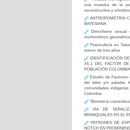
una muestra de la pob
reconstructiva y ortodonc
ANTROPOMETRIA CR
BAYESIANA
Dimorfismo sexual c
morfométrico geométric
Puericultura en Salud
menor de tres años
IDENTIFICACIÓN DE
X5.1 DEL FACTOR D
POBLACIÓN COLOMBIAN
Estudio de Factores d
del labio y/o paladar 
comunidades indígenas 
Colombia
“Biometría craneofacia
VÍA DE SEÑALIZ
BRANQUIALES EN EL E
PATRONES DE EXPR
NOTCH EN PROMINENCI