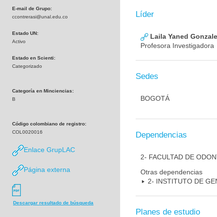
E-mail de Grupo:
Líder
ccontrerasi@unal.edu.co
Estado UN:
Laila Yaned Gonzale
Activo
Profesora Investigadora
Estado en Scienti:
Categorizado
Sedes
Categoría en Minciencias:
BOGOTÁ
B
Código colombiano de registro:
COL0020016
Dependencias
Enlace GrupLAC
2- FACULTAD DE ODO
Página externa
Otras dependencias
2- INSTITUTO DE GE
Descargar resultado de búsqueda
Planes de estudio