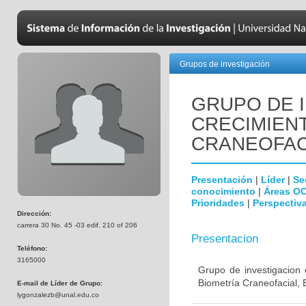
Grupos de investigación
GRUPO DE 
CRECIMIEN
CRANEOFAC
Presentación
|
Líder
|
Se
conocimiento
|
Áreas O
Prioridades
|
Perspectiva
Dirección:
carrera 30 No. 45 -03 edif. 210 of 206
Presentacion
Teléfono:
3165000
Grupo de investigacion 
Biometría Craneofacial, 
E-mail de Líder de Grupo:
lygonzalezb@unal.edu.co