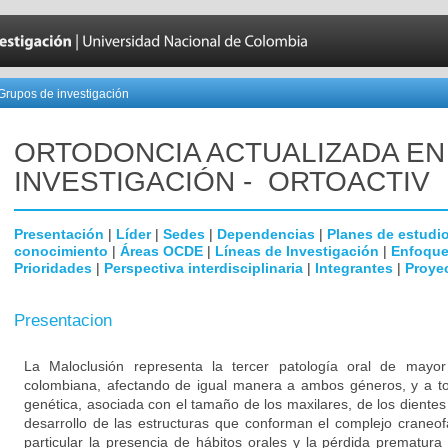
Grupos de investigación
ORTODONCIA ACTUALIZADA EN
INVESTIGACIÓN - ORTOACTIV
Presentación
|
Líder
|
Sedes
|
Dependencias
|
Planes de estudi
conocimiento
|
Áreas OCDE
|
Líneas de Investigación
|
Enfoque
Prioridades
|
Perspectiva interdisciplinaria
|
Integrantes
|
Proye
Presentacion
La Maloclusión representa la tercer patología oral de mayor
colombiana, afectando de igual manera a ambos géneros, y a tod
genética, asociada con el tamaño de los maxilares, de los dientes 
desarrollo de las estructuras que conforman el complejo craneofa
particular la presencia de hábitos orales y la pérdida prematura