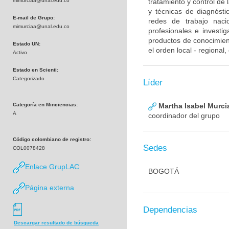
mimurciaa@unal.edu.co
tratamiento y control de
y técnicas de diagnósti
E-mail de Grupo:
redes de trabajo naci
mimurciaa@unal.edu.co
profesionales e investig
productos de conocimient
Estado UN:
el orden local - regional
Activo
Estado en Scienti:
Categorizado
Líder
Categoría en Minciencias:
Martha Isabel Murci
A
coordinador del grupo
Código colombiano de registro:
Sedes
COL0078428
Enlace GrupLAC
BOGOTÁ
Página externa
Dependencias
Descargar resultado de búsqueda