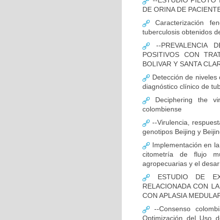
--ESTUDIO PILOTO
DE ORINA DE PACIENT
Caracterización fen
tuberculosis obtenidos de
--PREVALENCIA D
POSITIVOS CON TRA
BOLIVAR Y SANTA CLA
Detección de niveles
diagnóstico clínico de tu
Deciphering the vir
colombiense
--Virulencia, respues
genotipos Beijing y Beij
Implementación en la
citometría de flujo m
agropecuarias y el desar
ESTUDIO DE EXP
RELACIONADA CON LA
CON APLASIA MEDULA
--Consenso colombia
Optimización del Uso d