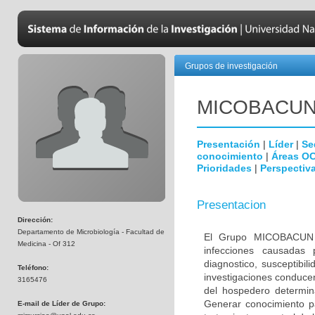
Grupos de investigación
MICOBAC­U
Presentación
|
Líder
|
Se
conocimiento
|
Áreas O
Prioridades
|
Perspectiva
Presentacion
Dirección:
Departamento de Microbiología - Facultad de
El Grupo MICOBACUN e
Medicina - Of 312
infecciones causadas 
diagnostico, susceptibil
Teléfono:
investigaciones conducen
3165476
del hospedero determina
Generar conocimiento pa
E-mail de Líder de Grupo: