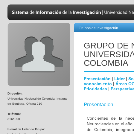
Grupos de investigación
GRUPO DE 
UNIVERSID
COLOMBIA
Presentación
|
Líder
|
Se
conocimiento
|
Áreas O
Prioridades
|
Perspectiva
Dirección:
Universidad Nacional de Colombia, Instituto
Presentacion
de Genética, Oficina 210
Teléfono:
Concientes de la neces
3165000
Neurociencias en el año
de Colombia, integrado
E-mail de Líder de Grupo: