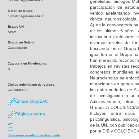
harboledag@unal.edu.co
genetistas, biólogos Mol
participación de estudi
E-mail de Grupo:
venido adelantando inv
harboledag@unal.edu.co
clínica, neuropsicologí
A) en la convocatoria pa
Estado UN:
de los últimos 6 años, 
Activo
incluyendo profesores c
diversos niveles de fo
Estado en Scienti:
Categorizado
buscando en el Grupo la
igual forma, el Grupo h
han merecido reconocimie
Categoría en Minciencias:
trabajos en revistas rec
B
congresos mundiales es
Neurociencias se enfocó
mutaciones en genes par
Código colombiano de registro:
las enfermedades de Alz
COL0006483
de investigación a un 
Enlace GrupLAC
Adicionalmnete, otros 
Grupos A COLCIENCIAS) 
Incluyen entre otros 
Página externa
psicolingüística, psicolo
de la UN, con publicacio
por la DIB y COLCIENCI
Descargar resultado de búsqueda