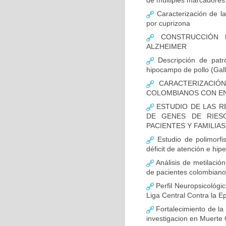
de múltiples marcadores 
Caracterización de la
por cuprizona
CONSTRUCCIÓN D
ALZHEIMER
Descripción de patr
hipocampo de pollo (Gall
CARACTERIZACIÓN
COLOMBIANOS CON E
ESTUDIO DE LAS R
DE GENES DE RIES
PACIENTES Y FAMILIA
Estudio de polimor
déficit de atención e hi
Análisis de metilaci
de pacientes colombian
Perfil Neuropsicológic
Liga Central Contra la Ep
Fortalecimiento de 
investigacion en Muerte 