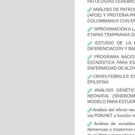
PATOLOGÍAS CEREBR
ANÁLISIS DE PATRO
(APOE) Y PROTEÍNA P
COLOMBIANOS CON E
“APROXIMACIÒN A L
ETAPAS TEMPRANAS D
ESTUDIO DE LA F
DIFERENCIACIÓN Y B
PROGRAMA NACION
ESTADÍSTICA PARA E
ENFERMEDAD DE ALZ
CRISIS FEBRILES: 
EPILEPSIA
ANÁLISIS GENÉTI
NEONATAL (SÍNDROM
MODELO PARA ESTUDI
Análisis del efecto ne
vía PI3K/AKT y función m
Análisis de variable
demencias y trastornos 