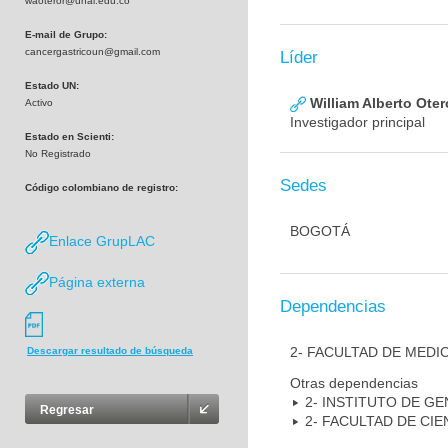
waoteror@unal.edu.co
E-mail de Grupo:
cancergastricoun@gmail.com
Líder
Estado UN:
William Alberto Ote
Activo
Investigador principal
Estado en Scienti:
No Registrado
Sedes
Código colombiano de registro:
BOGOTÁ
Enlace GrupLAC
Página externa
Dependencias
2- FACULTAD DE MEDI
Descargar resultado de búsqueda
Otras dependencias
2- INSTITUTO DE GE
Regresar
2- FACULTAD DE CIE