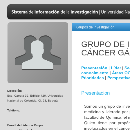
Grupos de investigación
GRUPO DE 
CÁNCER GÁ
Presentación
|
Líder
|
Se
conocimiento
|
Áreas O
Prioridades
|
Perspectiva
Dirección:
Presentacion
Esq. Carrera 32, Edificio 426, Universidad
Nacional de Colombia, Cl. 53, Bogotá
Somos un grupo de invest
Teléfono:
medicina y liderado por
facultad de Química, el i
Quien tiene por propósi
E-mail de Líder de Grupo:
involucrados en el cáncer