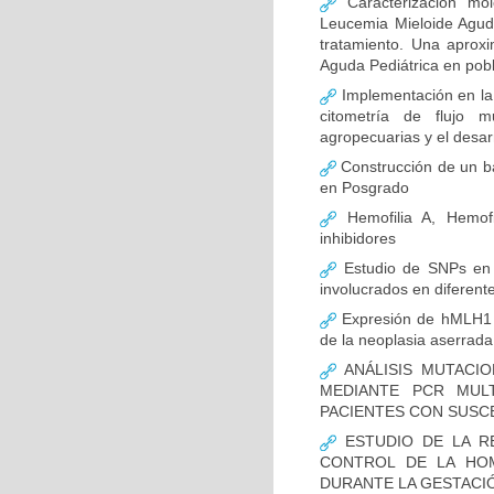
Caracterización mo
Leucemia Mieloide Aguda 
tratamiento. Una aprox
Aguda Pediátrica en pob
Implementación en la
citometría de flujo m
agropecuarias y el desar
Construcción de un ba
en Posgrado
Hemofilia A, Hemofi
inhibidores
Estudio de SNPs en
involucrados en diferent
Expresión de hMLH1 y
de la neoplasia aserrada
ANÁLISIS MUTACIO
MEDIANTE PCR MUL
PACIENTES CON SUSCE
ESTUDIO DE LA R
CONTROL DE LA HOM
DURANTE LA GESTACI