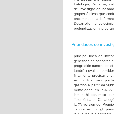
Patología, Pediatría, y 
de investigación basado
grupos étnicos que con
encaminados a la formac
Desarrollo, envejecim
profundización y program
Prioridades de investi
principal línea de inves
genéticas en cánceres ep
progresión tumoral en sí
también evaluar posible
finalmente precisar el d
estudio financiado por l
gástrico a partir de te
mutaciones en K-RAS 
inmunohistoquímica par
Telomérica en Carcinogé
la XV versión del Premi
cabo el estudio ¿Expre