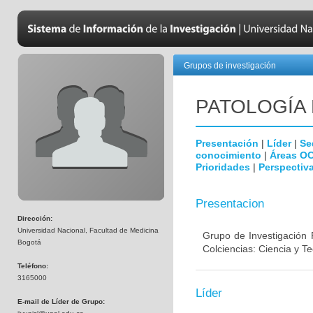
Grupos de investigación
PATOLOGÍA
Presentación
|
Líder
|
Se
conocimiento
|
Áreas O
Prioridades
|
Perspectiva
Presentacion
Dirección:
Universidad Nacional, Facultad de Medicina
Grupo de Investigación 
Bogotá
Colciencias: Ciencia y T
Teléfono:
3165000
Líder
E-mail de Líder de Grupo: