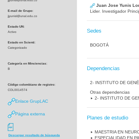
jjyunisl@unal.edu.co
Juan Jose Yunis L
Lider. Investigador Princi
E-mail de Grupo:
jjyunisl@unal.edu.co
Estado UN:
Sedes
Activo
Estado en Scienti:
BOGOTÁ
Categorizado
Categoría en Minciencias:
Dependencias
B
2- INSTITUTO DE GEN
Código colombiano de registro:
COL0014574
Otras dependencias
2- INSTITUTO DE GE
Enlace GrupLAC
Página externa
Planes de estudio
MAESTRIA EN NEUR
Descargar resultado de búsqueda
ESPECIALIDAD EN P