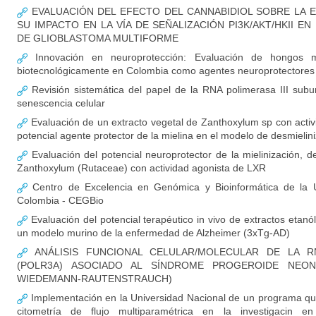
EVALUACIÓN DEL EFECTO DEL CANNABIDIOL SOBRE LA E
SU IMPACTO EN LA VÍA DE SEÑALIZACIÓN PI3K/AKT/HKII 
DE GLIOBLASTOMA MULTIFORME
Innovación en neuroprotección: Evaluación de hongos ma
biotecnológicamente en Colombia como agentes neuroprotectores
Revisión sistemática del papel de la RNA polimerasa III sub
senescencia celular
Evaluación de un extracto vegetal de Zanthoxylum sp con acti
potencial agente protector de la mielina en el modelo de desmielin
Evaluación del potencial neuroprotector de la mielinización, d
Zanthoxylum (Rutaceae) con actividad agonista de LXR
Centro de Excelencia en Genómica y Bioinformática de la U
Colombia - CEGBio
Evaluación del potencial terapéutico in vivo de extractos etan
un modelo murino de la enfermedad de Alzheimer (3xTg-AD)
ANÁLISIS FUNCIONAL CELULAR/MOLECULAR DE LA RN
(POLR3A) ASOCIADO AL SÍNDROME PROGEROIDE NEON
WIEDEMANN-RAUTENSTRAUCH)
Implementación en la Universidad Nacional de un programa qu
citometría de flujo multiparamétrica en la investigacin en