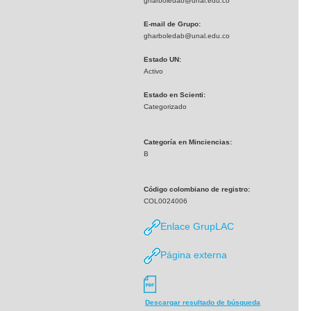
gharboledab@unal.edu.co
E-mail de Grupo:
gharboledab@unal.edu.co
Estado UN:
Activo
Estado en Scienti:
Categorizado
Categoría en Minciencias:
B
Código colombiano de registro:
COL0024006
Enlace GrupLAC
Página externa
Descargar resultado de búsqueda