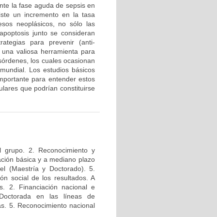
te la fase aguda de sepsis en
iste un incremento en la tasa
esos neoplásicos, no sólo las
a apoptosis junto se consideran
tegias para prevenir (anti-
n una valiosa herramienta para
esórdenes, los cuales ocasionan
mundial. Los estudios básicos
mportante para entender estos
lares que podrían constituirse
l grupo. 2. Reconocimiento y
igación básica y a mediano plazo
el (Maestría y Doctorado). 5.
ión social de los resultados. A
s. 2. Financiación nacional e
 Doctorada en las líneas de
das. 5. Reconocimiento nacional