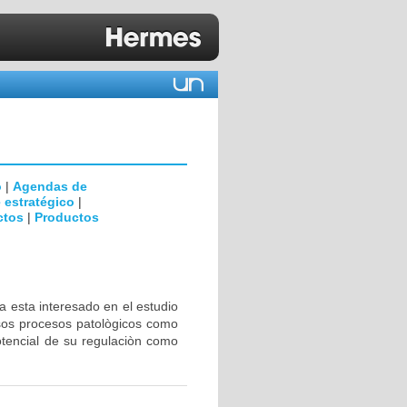
o
|
Agendas de
 estratégico
|
ctos
|
Productos
a esta interesado en el estudio
rsos procesos patològicos como
otencial de su regulaciòn como