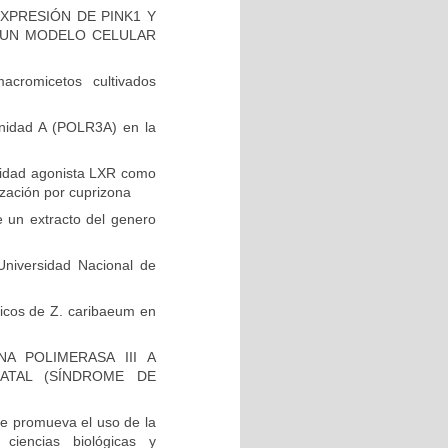
XPRESIÓN DE PINK1 Y
EN UN MODELO CELULAR
cromicetos cultivados
unidad A (POLR3A) en la
vidad agonista LXR como
ización por cuprizona
e un extracto del genero
niversidad Nacional de
ólicos de Z. caribaeum en
A POLIMERASA III A
ATAL (SÍNDROME DE
e promueva el uso de la
 ciencias biológicas y