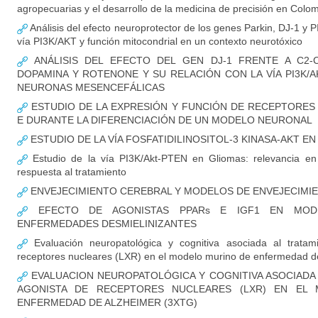
agropecuarias y el desarrollo de la medicina de precisión en Colo
Análisis del efecto neuroprotector de los genes Parkin, DJ-1 y P
vía PI3K/AKT y función mitocondrial en un contexto neurotóxico
ANÁLISIS DEL EFECTO DEL GEN DJ-1 FRENTE A C2-CE
DOPAMINA Y ROTENONE Y SU RELACIÓN CON LA VÍA PI3K/
NEURONAS MESENCEFÁLICAS
ESTUDIO DE LA EXPRESIÓN Y FUNCIÓN DE RECEPTORES
E DURANTE LA DIFERENCIACIÓN DE UN MODELO NEURONAL
ESTUDIO DE LA VÍA FOSFATIDILINOSITOL-3 KINASA-AKT E
Estudio de la vía PI3K/Akt-PTEN en Gliomas: relevancia en i
respuesta al tratamiento
ENVEJECIMIENTO CEREBRAL Y MODELOS DE ENVEJECIM
EFECTO DE AGONISTAS PPARs E IGF1 EN MOD
ENFERMEDADES DESMIELINIZANTES
Evaluación neuropatológica y cognitiva asociada al tratam
receptores nucleares (LXR) en el modelo murino de enfermedad de
EVALUACION NEUROPATOLÓGICA Y COGNITIVA ASOCIADA
AGONISTA DE RECEPTORES NUCLEARES (LXR) EN EL
ENFERMEDAD DE ALZHEIMER (3XTG)