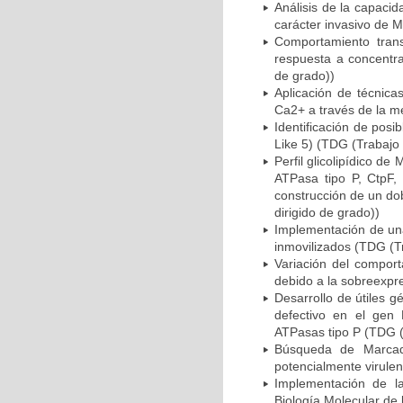
Análisis de la capaci
carácter invasivo de 
Comportamiento trans
respuesta a concentra
de grado))
Aplicación de técnica
Ca2+ a través de la m
Identificación de pos
Like 5) (TDG (Trabajo 
Perfil glicolipídico 
ATPasa tipo P, CtpF, 
construcción de un do
dirigido de grado))
Implementación de una
inmovilizados (TDG (Tr
Variación del compor
debido a la sobreexpre
Desarrollo de útiles 
defectivo en el gen
ATPasas tipo P (TDG (
Búsqueda de Marcad
potencialmente virule
Implementación de la
Biología Molecular de