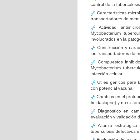
control de la tuberculosi
Características microb
transportadores de mem
Actividad antimicro
Mycobacterium tubercu
involucrados en la patog
Construcción y caract
los transportadores de 
Compuestos inhibido
Mycobacterium tubercul
infección celular
Útiles génicos para 
con potencial vacunal
Cambios en el proteoma
Imidacloprid) y no sistémi
Diagnóstico en camp
evaluación y validación 
Alianza estratégica
tuberculosis defectivos 
Evaluación de la virul