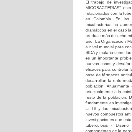
El trabajo de invest
MICOBACTERIAS" esta e
relacionados con la tube
en Colombia. En las ú
micobacterias ha aumen
dramáticos en el caso la
produce más de ocho mi
año. La Organización Mu
a nivel mundial para con
SIDA y malaria como la
es un importante probl
nuevos casos y desafor
eficaces para controlar l
base de fármacos antit
desarrollan la enfermed
población. Anualmente 
principalmente a la coinf
resto de la población. 
fundamente en investigar
la TB y las micobacter
nuevos compuestos antim
investigaciones que esta
tuberculosis - Diseñ
componentes de la pared