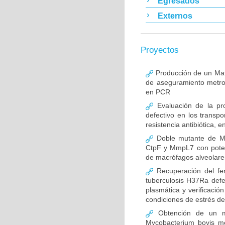
Egresados
Externos
Proyectos
Producción de un Mate
de aseguramiento metro
en PCR
Evaluación de la pro
defectivo en los trans
resistencia antibiótica,
Doble mutante de My
CtpF y MmpL7 con potenc
de macrófagos alveolare
Recuperación del fe
tuberculosis H37Ra defe
plasmática y verificaci
condiciones de estrés de 
Obtención de un ma
Mycobacterium bovis me