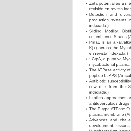
Zeta potential as a me
revisión en revista ind
Detection and divers
production systems i
indexada.)
Sliding Motility, Bi
colombiense Strains (A
Pma1 is an alkali/alk
K(+) across the Myco
en revista indexada.)
: CtpA, a putative Myc
mycobacterial plasma 
The ATPase activity o
peptide LLAPS (Artícul
Antibiotic susceptibil
cow milk from the Su
indexada.)
In silico approaches 
antituberculous drugs 
The P-type ATPase Ctp
plasma membrane (Artí
Advances and chall
development: lessons l