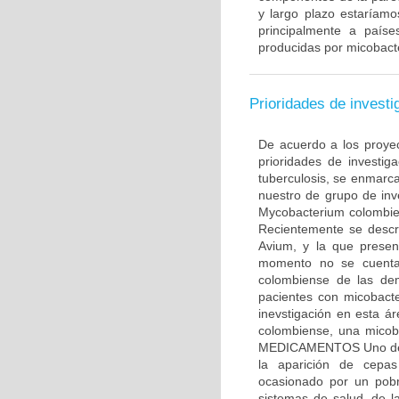
y largo plazo estaríam
principalmente a país
producidas por micobact
Prioridades de investi
De acuerdo a los proyec
prioridades de investig
tuberculosis, se enmar
nuestro de grupo de inv
Mycobacterium colombie
Recientemente se descr
Avium, y la que presen
momento no se cuenta 
colombiense de las dem
pacientes con micobacte
inevstigación en esta 
colombiense, una micob
MEDICAMENTOS Uno de lo
la aparición de cepas
ocasionado por un pobr
sistemas de salud, de l