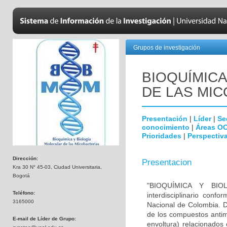
Grupos de investigación
BIOQUÍMICA
DE LAS MI
Presentación
|
Líder
|
Se
conocimiento
|
Áreas O
Prioridades
|
Perspectiva
Dirección:
Presentacion
Kra 30 N° 45-03, Ciudad Universitaria,
Bogotá
"BIOQUÍMICA Y BI
Teléfono:
interdisciplinario con
3165000
Nacional de Colombia. D
de los compuestos antim
E-mail de Líder de Grupo:
envoltura) relacionados 