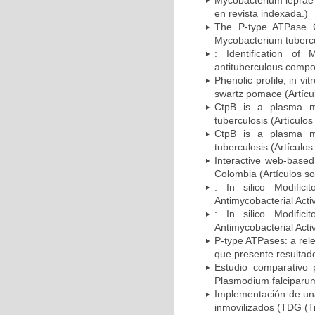
Mycobacterium leprae'
en revista indexada.)
The P-type ATPase C
Mycobacterium tubercul
: Identification of
antituberculous compou
Phenolic profile, in vi
swartz pomace (Artícul
CtpB is a plasma m
tuberculosis (Artículo
CtpB is a plasma m
tuberculosis (Artículo
Interactive web-based 
Colombia (Artículos so
: In silico Modific
Antimycobacterial Activ
: In silico Modific
Antimycobacterial Activ
P-type ATPases: a rele
que presente resultado
Estudio comparativo 
Plasmodium falciparum
Implementación de una
inmovilizados (TDG (Tr