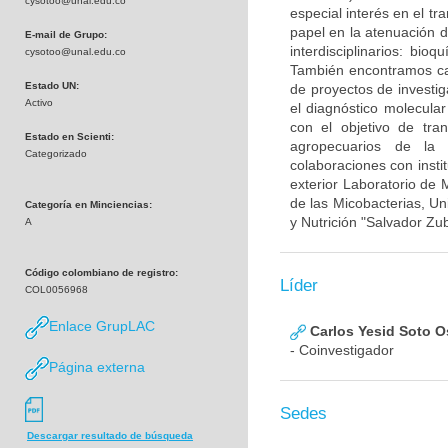
cysotoo@unal.edu.co
especial interés en el t
papel en la atenuación d
E-mail de Grupo:
interdisciplinarios: bioq
cysotoo@unal.edu.co
También encontramos cap
Estado UN:
de proyectos de investig
Activo
el diagnóstico molecula
con el objetivo de tra
Estado en Scienti:
agropecuarios de la
Categorizado
colaboraciones con insti
exterior Laboratorio de
de las Micobacterias, Un
Categoría en Minciencias:
y Nutrición "Salvador Zu
A
Código colombiano de registro:
Líder
COL0056968
Enlace GrupLAC
Carlos Yesid Soto O
- Coinvestigador
Página externa
Sedes
Descargar resultado de búsqueda