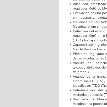
Búsqueda, amplificac
regulador MgtC de Myc
Evaluación de una pos
en muestras ambiental
Influencia del regula
Mycobacterium smegmat
Detección del estado 
regulador MgtC en la 
(TDG (Trabajo dirigido
Caracterización y efe
Na+ ATPasa de bacteri
Efecto del regulador
de las micobacterias (
Análisis del carác
glicopeptidolípidos d
de grado))
Análisis de la trans
tuberculosis H37Rv y s
biopelículas (TDG (Tra
Determinación del p
microelectrofoesisis (
Búsqueda de Marcad
micobacteria potencia