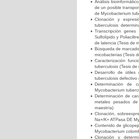
Análisis bioinformático
de un posible transpo
de Mycobacterium tube
Clonación y expres
tuberculosis: determin
Transcripción genes
Sulfolípido y Poliacil
de latencia (Tesis de 
Búsqueda de marcadore
micobacterias (Tesis d
Caracterización funci
tuberculosis (Tesis de
Desarrollo de útile
tuberculosis defectiv
Determinación de c
Mycobacterium tubercu
Determinación de cara
metales pesados de 
maestría)
Clonación, sobreexpre
Na+/K+ ATPasa DE Myc
Contenido de glicopept
Mycobacterium colomb
Clonación y determ