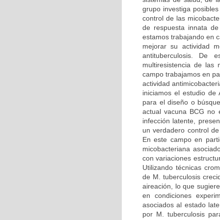
grupo investiga posibles
control de las micobact
de respuesta innata de
estamos trabajando en ca
mejorar su actividad m
antituberculosis. De
multiresistencia de las
campo trabajamos en part
actividad antimicobacte
iniciamos el estudio d
para el diseño o búsq
actual vacuna BCG no es
infección latente, prese
un verdadero control de
En este campo en parti
micobacteriana asociado
con variaciones estructu
Utilizando técnicas cro
de M. tuberculosis crec
aireación, lo que sugier
en condiciones experim
asociados al estado lat
por M. tuberculosis par