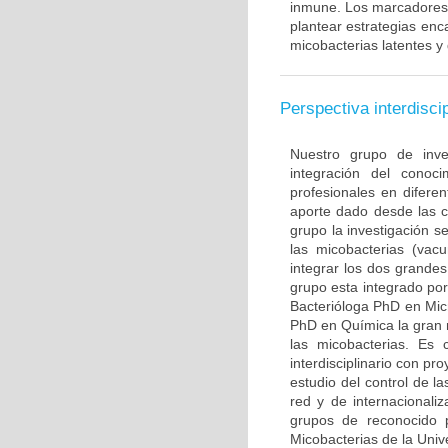
inmune. Los marcadores l
plantear estrategias enc
micobacterias latentes y
Perspectiva interdiscip
Nuestro grupo de inve
integración del conoc
profesionales en diferen
aporte dado desde las c
grupo la investigación s
las micobacterias (vac
integrar los dos grande
grupo esta integrado po
Bacterióloga PhD en Mic
PhD en Química la gran 
las micobacterias. Es 
interdisciplinario con p
estudio del control de l
red y de internacionali
grupos de reconocido p
Micobacterias de la Uni