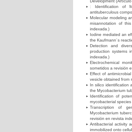
Development (Artículo 
: Identification of
antituberculous compou
Molecular modeling and
misannotation of this
indexada.)
Iodine mediated an eff
the Kaufmann´s reactio
Detection and divers
production systems i
indexada.)
Electrochemical monit
sometidos a revisión e
Effect of antimicrobi
vesicle obtained from 
In silico identificatio
the Mycobacterium tube
Identification of pot
mycobacterial species 
Transcription of ge
Mycobacterium tubercul
revisión en revista ind
Antibacterial activit
immobilized onto cellul