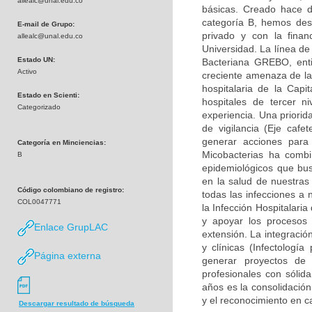
allealc@unal.edu.co
básicas. Creado hace d
categoría B, hemos desa
E-mail de Grupo:
privado y con la finan
allealc@unal.edu.co
Universidad. La línea de
Estado UN:
Bacteriana GREBO, enti
Activo
creciente amenaza de la 
hospitalaria de la Capi
Estado en Scienti:
hospitales de tercer n
Categorizado
experiencia. Una priorid
de vigilancia (Eje caf
generar acciones para
Categoría en Minciencias:
Micobacterias ha combi
B
epidemiológicos que bu
en la salud de nuestras
Código colombiano de registro:
todas las infecciones a 
COL0047771
la Infección Hospitalari
y apoyar los procesos 
Enlace GrupLAC
extensión. La integració
y clínicas (Infectología
Página externa
generar proyectos de
profesionales con sólid
años es la consolidación
y el reconocimiento en c
Descargar resultado de búsqueda