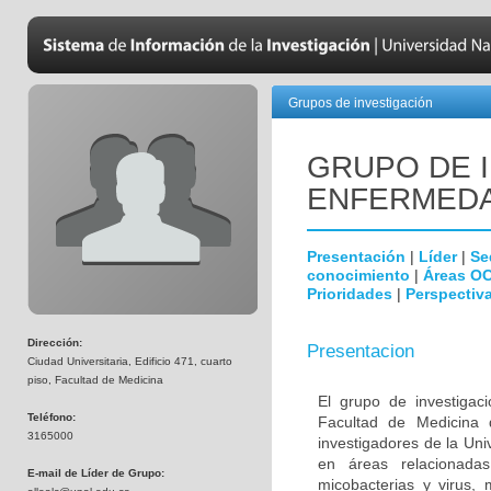
Grupos de investigación
GRUPO DE 
ENFERMEDA
Presentación
|
Líder
|
Se
conocimiento
|
Áreas O
Prioridades
|
Perspectiva
Dirección:
Presentacion
Ciudad Universitaria, Edificio 471, cuarto
piso, Facultad de Medicina
El grupo de investigac
Teléfono:
Facultad de Medicina 
3165000
investigadores de la Uni
en áreas relacionada
E-mail de Líder de Grupo:
micobacterias y virus, 