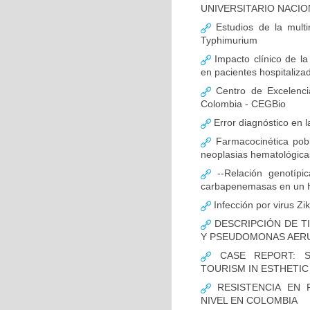
UNIVERSITARIO NACIO
Estudios de la multir
Typhimurium
Impacto clínico de la
en pacientes hospitaliz
Centro de Excelenci
Colombia - CEGBio
Error diagnóstico en 
Farmacocinética pobl
neoplasias hematológicas
--Relación genotípi
carbapenemasas en un Ho
Infección por virus Zi
DESCRIPCIÓN DE T
Y PSEUDOMONAS AERU
CASE REPORT: S
TOURISM IN ESTHETI
RESISTENCIA EN 
NIVEL EN COLOMBIA