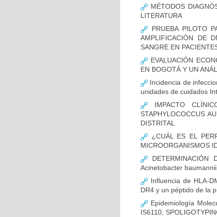
MÉTODOS DIAGNÓST
LITERATURA
PRUEBA PILOTO PA
AMPLIFICACIÓN DE 
SANGRE EN PACIENTES
EVALUACIÓN ECON
EN BOGOTÁ Y UN ANÁL
Incidencia de infecci
unidades de cuidados In
IMPACTO CLÍNIC
STAPHYLOCOCCUS AUR
DISTRITAL
¿CUÁL ES EL PERF
MICROORGANISMOS ID
DETERMINACIÓN D
Acinetobacter bauman
Influencia de HLA-DM
DR4 y un péptido de la p
Epidemiología Molecu
IS6110, SPOLIGOTYPING