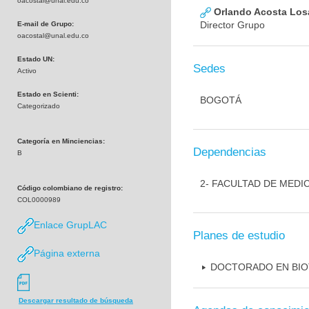
oacostal@unal.edu.co
Orlando Acosta Los
Director Grupo
E-mail de Grupo:
oacostal@unal.edu.co
Estado UN:
Sedes
Activo
Estado en Scienti:
BOGOTÁ
Categorizado
Categoría en Minciencias:
Dependencias
B
2- FACULTAD DE MEDI
Código colombiano de registro:
COL0000989
Enlace GrupLAC
Planes de estudio
Página externa
DOCTORADO EN BI
Descargar resultado de búsqueda