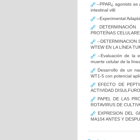
--PPAR¿ agonists as an
intestinal villi
--Experimental Adaptat
DETERMINACIÓN 
PROTEÍNAS CELULARES
--DETERMINACION D
WTEW EN LA LÍNEA T
--Evaluación de la 
muerte celular de la lín
Desarrollo de un nano
WT1-5 con potencial apli
EFECTO DE PEPTI
ACTIVIDAD DISULFUR
PAPEL DE LAS PROT
ROTAVIRUS DE CULTIV
EXPRESION DEL GE
MA104 ANTES Y DESPU