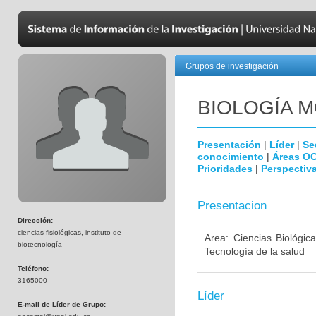
Grupos de investigación
BIOLOGÍA 
Presentación
|
Líder
|
Se
conocimiento
|
Áreas O
Prioridades
|
Perspectiva
Presentacion
Dirección:
ciencias fisiológicas, instituto de
Area: Ciencias Biológic
biotecnología
Tecnología de la salud
Teléfono:
3165000
Líder
E-mail de Líder de Grupo: