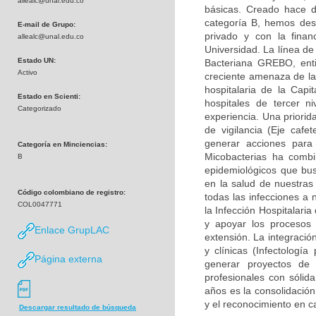
allealc@unal.edu.co
básicas. Creado hace d
categoría B, hemos desa
E-mail de Grupo:
privado y con la finan
allealc@unal.edu.co
Universidad. La línea de
Estado UN:
Bacteriana GREBO, enti
Activo
creciente amenaza de la 
hospitalaria de la Capi
Estado en Scienti:
hospitales de tercer n
Categorizado
experiencia. Una priorid
de vigilancia (Eje caf
generar acciones para
Categoría en Minciencias:
Micobacterias ha combi
B
epidemiológicos que bu
en la salud de nuestras
Código colombiano de registro:
todas las infecciones a 
COL0047771
la Infección Hospitalari
y apoyar los procesos 
Enlace GrupLAC
extensión. La integració
y clínicas (Infectología
Página externa
generar proyectos de
profesionales con sólid
años es la consolidación
y el reconocimiento en c
Descargar resultado de búsqueda