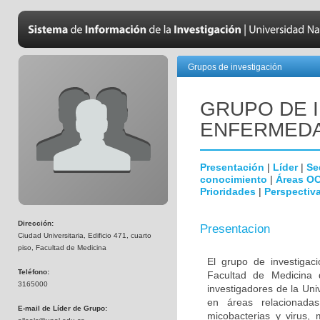
Grupos de investigación
GRUPO DE 
ENFERMEDA
Presentación
|
Líder
|
Se
conocimiento
|
Áreas O
Prioridades
|
Perspectiva
Dirección:
Presentacion
Ciudad Universitaria, Edificio 471, cuarto
piso, Facultad de Medicina
El grupo de investigac
Teléfono:
Facultad de Medicina 
3165000
investigadores de la Uni
en áreas relacionada
E-mail de Líder de Grupo:
micobacterias y virus, 