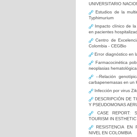
UNIVERSITARIO NACIO
Estudios de la multir
Typhimurium
Impacto clínico de la
en pacientes hospitaliz
Centro de Excelenci
Colombia - CEGBio
Error diagnóstico en 
Farmacocinética pobl
neoplasias hematológicas
--Relación genotípi
carbapenemasas en un Ho
Infección por virus Zi
DESCRIPCIÓN DE T
Y PSEUDOMONAS AERU
CASE REPORT: S
TOURISM IN ESTHETI
RESISTENCIA EN 
NIVEL EN COLOMBIA