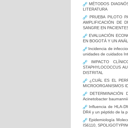
MÉTODOS DIAGNÓST
LITERATURA
PRUEBA PILOTO PA
AMPLIFICACIÓN DE 
SANGRE EN PACIENTES
EVALUACIÓN ECON
EN BOGOTÁ Y UN ANÁL
Incidencia de infecci
unidades de cuidados In
IMPACTO CLÍNIC
STAPHYLOCOCCUS AUR
DISTRITAL
¿CUÁL ES EL PERF
MICROORGANISMOS ID
DETERMINACIÓN D
Acinetobacter bauman
Influencia de HLA-DM
DR4 y un péptido de la p
Epidemiología Molecu
IS6110, SPOLIGOTYPING