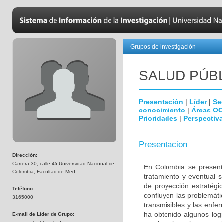
Grupos de investigación
SALUD PÚB
Presentación
|
Líder
|
Se
conocimiento
|
Áreas O
Prioridades
|
Perspectiva
Presentacion
Dirección:
Carrera 30, calle 45 Universidad Nacional de
En Colombia se present
Colombia, Facultad de Med
tratamiento y eventual 
de proyección estratégi
Teléfono:
confluyen las problemát
3165000
transmisibles y las enf
ha obtenido algunos log
E-mail de Líder de Grupo: