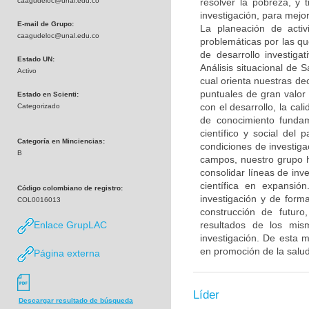
caagudeloc@unal.edu.co
resolver la pobreza, y
investigación, para mejor
E-mail de Grupo:
La planeación de activ
caagudeloc@unal.edu.co
problemáticas por las que
de desarrollo investiga
Estado UN:
Análisis situacional de
Activo
cual orienta nuestras de
puntuales de gran valor
Estado en Scienti:
con el desarrollo, la cal
Categorizado
de conocimiento fundam
científico y social del
Categoría en Minciencias:
condiciones de investiga
B
campos, nuestro grupo ha
consolidar líneas de inv
científica en expansió
Código colombiano de registro:
investigación y de form
COL0016013
construcción de futuro
Enlace GrupLAC
resultados de los mism
investigación. De esta 
en promoción de la salud
Página externa
Líder
Descargar resultado de búsqueda