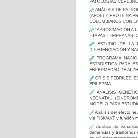
PATOLOGÍAS CEREBR
ANÁLISIS DE PATRO
(APOE) Y PROTEÍNA P
COLOMBIANOS CON E
“APROXIMACIÒN A L
ETAPAS TEMPRANAS D
ESTUDIO DE LA F
DIFERENCIACIÓN Y B
PROGRAMA NACION
ESTADÍSTICA PARA E
ENFERMEDAD DE ALZ
CRISIS FEBRILES: 
EPILEPSIA
ANÁLISIS GENÉTI
NEONATAL (SÍNDROM
MODELO PARA ESTUDI
Análisis del efecto ne
vía PI3K/AKT y función m
Análisis de variable
demencias y trastornos 