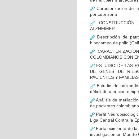
de múltiples marcadores 
Caracterización de la
por cuprizona
CONSTRUCCIÓN D
ALZHEIMER
Descripción de patr
hipocampo de pollo (Gall
CARACTERIZACIÓN
COLOMBIANOS CON E
ESTUDIO DE LAS R
DE GENES DE RIES
PACIENTES Y FAMILIA
Estudio de polimor
déficit de atención e hi
Análisis de metilaci
de pacientes colombian
Perfil Neuropsicológic
Liga Central Contra la Ep
Fortalecimiento de 
investigacion en Muerte 