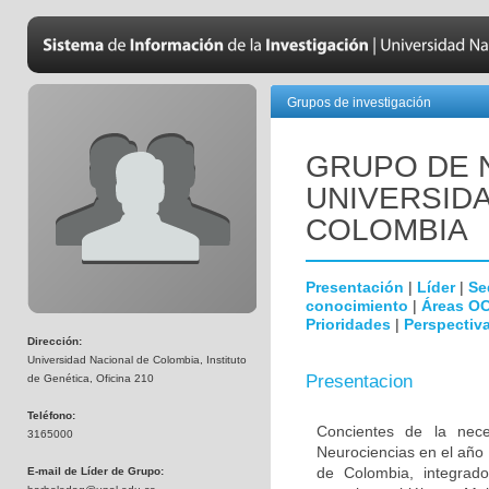
Grupos de investigación
GRUPO DE 
UNIVERSID
COLOMBIA
Presentación
|
Líder
|
Se
conocimiento
|
Áreas O
Prioridades
|
Perspectiva
Dirección:
Universidad Nacional de Colombia, Instituto
Presentacion
de Genética, Oficina 210
Teléfono:
Concientes de la neces
3165000
Neurociencias en el año
de Colombia, integrado
E-mail de Líder de Grupo: