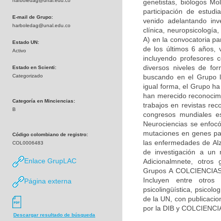
harboledag@unal.edu.co
genetistas, biólogos Mol
participación de estudi
E-mail de Grupo:
venido adelantando inv
harboledag@unal.edu.co
clínica, neuropsicologí
A) en la convocatoria pa
Estado UN:
de los últimos 6 años, 
Activo
incluyendo profesores c
diversos niveles de fo
Estado en Scienti:
Categorizado
buscando en el Grupo la
igual forma, el Grupo h
han merecido reconocimie
Categoría en Minciencias:
trabajos en revistas rec
B
congresos mundiales es
Neurociencias se enfocó
mutaciones en genes par
Código colombiano de registro:
las enfermedades de Alz
COL0006483
de investigación a un 
Enlace GrupLAC
Adicionalmnete, otros 
Grupos A COLCIENCIAS) 
Incluyen entre otros 
Página externa
psicolingüística, psicolo
de la UN, con publicacio
por la DIB y COLCIENCI
Descargar resultado de búsqueda