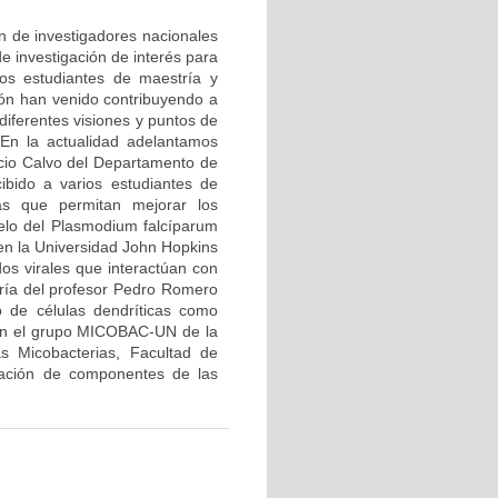
ón de investigadores nacionales
e investigación de interés para
ios estudiantes de maestría y
ión han venido contribuyendo a
diferentes visiones y puntos de
 En la actualidad adelantamos
icio Calvo del Departamento de
ibido a varios estudiantes de
ias que permitan mejorar los
elo del Plasmodium falcíparum
 en la Universidad John Hopkins
dos virales que interactúan con
oría del profesor Pedro Romero
 de células dendríticas como
con el grupo MICOBAC-UN de la
s Micobacterias, Facultad de
icación de componentes de las