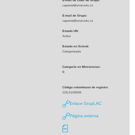
E-mail de Líder de Grupo:
caparral@unal.edu.co
E-mail de Grupo:
caparral@unal.edu.co
Estado UN:
Activo
Estado en Scienti:
Categorizado
Categoría en Minciencias:
B
Código colombiano de registro:
COL0100636
Enlace GrupLAC
Página externa