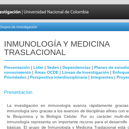
Grupos de investigación
INMUNOLOGÍA Y MEDICINA
TRASLACIONAL
Presentación
|
Líder
|
Sedes
|
Dependencias
|
Planes de estudi
conocimiento
|
Áreas OCDE
|
Líneas de Investigación
|
Enfoque
Prioridades
|
Perspectiva interdisciplinaria
|
Integrantes
|
Proye
Presentacion
La investigación en inmunología avanza rápidamente gracia
inmunología sino gracias a los avances de disciplinas afines con e
la Bioquímica y la Biología Celular. Por su carácter multi-dis
inmunología representa un importante recurso para el desarrollo 
básicas. El grupo de Inmunología y Medicina Traslacional está 