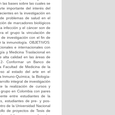
n las bases sobre las cuales se
te importante del interés del
ecientes en la investigación en
n de problemas de salud en el
cación de marcadores biológicos
la infección y el cáncer son de
ara el grupo la vinculación de
de investigación con el fin de
or la inmunología. OBJETIVOS:
cionales e internacionales con
ogía y Medicina Traslacional en
e alta calidad en las áreas de
. 2- Conformar un Banco de
la Facultad de Medicina de la
eso al estado del arte en el
la Inmuno-Química; la Biología-
rrollo integral de investigación
e la realización de cursos y
el grupo en Colombia con pares
ente entre estudiantes de la
s, estudiantes de pre- y pos-
ntro de la Universidad Nacional
ollo de proyectos de Tesis de