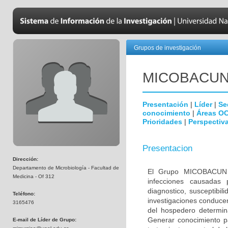
Grupos de investigación
MICOBAC­U
Presentación
|
Líder
|
Se
conocimiento
|
Áreas O
Prioridades
|
Perspectiva
Presentacion
Dirección:
Departamento de Microbiología - Facultad de
El Grupo MICOBACUN e
Medicina - Of 312
infecciones causadas 
diagnostico, susceptibil
Teléfono:
investigaciones conducen
3165476
del hospedero determina
Generar conocimiento pa
E-mail de Líder de Grupo: