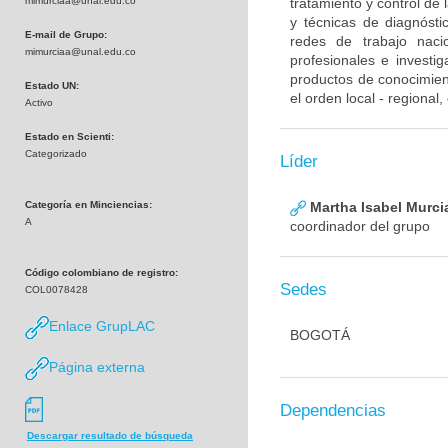
mimurciaa@unal.edu.co
tratamiento y control de
y técnicas de diagnósti
E-mail de Grupo:
redes de trabajo naci
mimurciaa@unal.edu.co
profesionales e investig
productos de conocimient
Estado UN:
el orden local - regional
Activo
Estado en Scienti:
Categorizado
Líder
Categoría en Minciencias:
Martha Isabel Murci
A
coordinador del grupo
Código colombiano de registro:
Sedes
COL0078428
Enlace GrupLAC
BOGOTÁ
Página externa
Dependencias
Descargar resultado de búsqueda