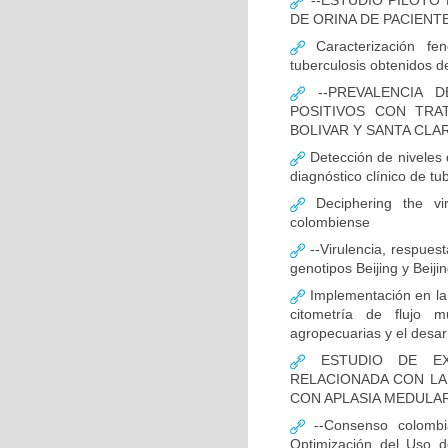
--ESTUDIO PILOTO
DE ORINA DE PACIENT
Caracterización fen
tuberculosis obtenidos de
--PREVALENCIA D
POSITIVOS CON TRA
BOLIVAR Y SANTA CLA
Detección de niveles
diagnóstico clínico de tu
Deciphering the vir
colombiense
--Virulencia, respues
genotipos Beijing y Beij
Implementación en la
citometría de flujo m
agropecuarias y el desar
ESTUDIO DE EXP
RELACIONADA CON LA
CON APLASIA MEDULA
--Consenso colombia
Optimización del Uso d