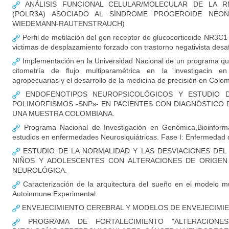
ANÁLISIS FUNCIONAL CELULAR/MOLECULAR DE LA RN
(POLR3A) ASOCIADO AL SÍNDROME PROGEROIDE NEON
WIEDEMANN-RAUTENSTRAUCH)
Perfil de metilación del gen receptor de glucocorticoide NR3C1
victimas de desplazamiento forzado con trastorno negativista desaf
Implementación en la Universidad Nacional de un programa qu
citometría de flujo multiparamétrica en la investigacin en
agropecuarias y el desarrollo de la medicina de precisión en Colo
ENDOFENOTIPOS NEUROPSICOLÓGICOS Y ESTUDIO D
POLIMORFISMOS -SNPs- EN PACIENTES CON DIAGNÓSTICO 
UNA MUESTRA COLOMBIANA.
Programa Nacional de Investigación en Genómica,Bioinformá
estudios en enfermedades Neurosiquiátricas. Fase I: Enfermedad 
ESTUDIO DE LA NORMALIDAD Y LAS DESVIACIONES DEL
NIÑOS Y ADOLESCENTES CON ALTERACIONES DE ORIGEN
NEUROLÓGICA.
Caracterización de la arquitectura del sueño en el modelo mu
Autoinmune Experimental.
ENVEJECIMIENTO CEREBRAL Y MODELOS DE ENVEJECIM
PROGRAMA DE FORTALECIMIENTO "ALTERACIONE