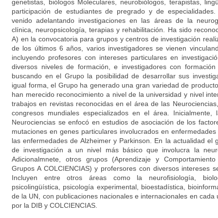
genetistas, biólogos Moleculares, neurobiólogos, terapistas, ling
participación de estudiantes de pregrado y de especialidades. 
venido adelantando investigaciones en las áreas de la neurog
clínica, neuropsicología, terapias y rehabilitación. Ha sido rec
A) en la convocatoria para grupos y centros de investigación reali
de los últimos 6 años, varios investigadores se vienen vincula
incluyendo profesores con intereses particulares en investigaci
diversos niveles de formación, e investigadores con formación
buscando en el Grupo la posibilidad de desarrollar sus investi
igual forma, el Grupo ha generado una gran variedad de producto
han merecido reconocimiento a nivel de la universidad y nivel inte
trabajos en revistas reconocidas en el área de las Neurociencias
congresos mundiales especializados en el área. Inicialmente, 
Neurociencias se enfocó en estudios de asociación de los facto
mutaciones en genes particulares involucrados en enfermedades 
las enfermedades de Alzheimer y Parkinson. En la actualidad el
de investigación a un nivel más básico que involucra la neuro
Adicionalmnete, otros grupos (Aprendizaje y Comportamiento 
Grupos A COLCIENCIAS) y profersores con diversos intereses se
Incluyen entre otros áreas como la neurofisiología, biolog
psicolingüística, psicología experimental, bioestadística, bioinfor
de la UN, con publicaciones nacionales e internacionales en cada
por la DIB y COLCIENCIAS.