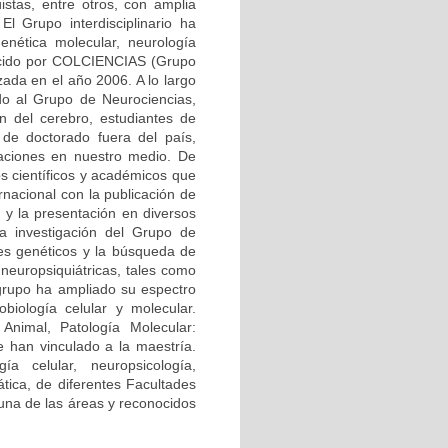
üistas, entre otros, con amplia
El Grupo interdisciplinario ha
enética molecular, neurología
onocido por COLCIENCIAS (Grupo
zada en el año 2006. A lo largo
ndo al Grupo de Neurociencias,
ón del cerebro, estudiantes de
 de doctorado fuera del país,
gaciones en nuestro medio. De
s científicos y académicos que
rnacional con la publicación de
, y la presentación en diversos
la investigación del Grupo de
res genéticos y la búsqueda de
neuropsiquiátricas, tales como
 grupo ha ampliado su espectro
biología celular y molecular.
Animal, Patología Molecular:
 han vinculado a la maestría.
ía celular, neuropsicología,
mática, de diferentes Facultades
 una de las áreas y reconocidos