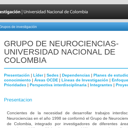
Grupos de investigación
GRUPO DE NEUROCIENCIAS-
UNIVERSIDAD NACIONAL DE
COLOMBIA
Presentación
|
Líder
|
Sedes
|
Dependencias
|
Planes de estudi
conocimiento
|
Áreas OCDE
|
Líneas de Investigación
|
Enfoque
Prioridades
|
Perspectiva interdisciplinaria
|
Integrantes
|
Proye
Presentacion
Concientes de la necesidad de desarrollar trabajos interdisc
Neurociencias en el año 1998 se conformó el Grupo de Neurocienc
de Colombia, integrado por investigadores de diferentes área