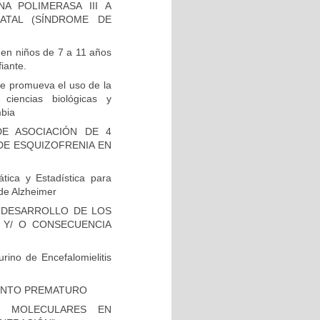
A POLIMERASA III A
ATAL (SÍNDROME DE
 en niños de 7 a 11 años
iante.
e promueva el uso de la
 ciencias biológicas y
mbia
E ASOCIACIÓN DE 4
DE ESQUIZOFRENIA EN
tica y Estadística para
de Alzheimer
 DESARROLLO DE LOS
 Y/ O CONSECUENCIA
rino de Encefalomielitis
IENTO PREMATURO
S MOLECULARES EN