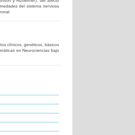
snson y Alzheimer), del afecto
ermedades del sistema nervioso
ronal.
os clínicos, genéticos, básicos
emáticas en Neurociencias bajo