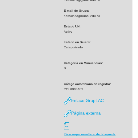
harboledag@unal.edu.co
E-mail de Grupo:
harboledag@unal.edu.co
Estado UN:
Activo
Estado en Scienti:
Categorizado
Categoría en Minciencias:
B
Código colombiano de registro:
COL0006483
Enlace GrupLAC
Página externa
Descargar resultado de búsqueda