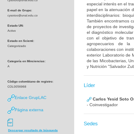
cysotoo@unal.edu.co
especial interés en el t
papel en la atenuación d
E-mail de Grupo:
interdisciplinarios: bioq
cysotoo@unal.edu.co
También encontramos cap
Estado UN:
de proyectos de investig
Activo
el diagnóstico molecula
con el objetivo de tra
Estado en Scienti:
agropecuarios de la
Categorizado
colaboraciones con insti
exterior Laboratorio de
de las Micobacterias, Un
Categoría en Minciencias:
y Nutrición "Salvador Zu
A
Código colombiano de registro:
Líder
COL0056968
Enlace GrupLAC
Carlos Yesid Soto O
- Coinvestigador
Página externa
Sedes
Descargar resultado de búsqueda