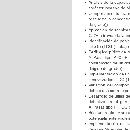
Análisis de la capaci
carácter invasivo de 
Comportamiento trans
respuesta a concentra
de grado))
Aplicación de técnica
Ca2+ a través de la m
Identificación de pos
Like 5) (TDG (Trabajo 
Perfil glicolipídico 
ATPasa tipo P, CtpF, 
construcción de un do
dirigido de grado))
Implementación de una
inmovilizados (TDG (Tr
Variación del compor
debido a la sobreexpre
Desarrollo de útiles 
defectivo en el gen
ATPasas tipo P (TDG (
Búsqueda de Marcad
potencialmente virule
Implementación de la
Biología Molecular de