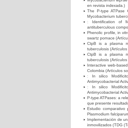
Mycobacterium leprae'
en revista indexada.)
The P-type ATPase C
Mycobacterium tubercul
: Identification of
antituberculous compou
Phenolic profile, in vi
swartz pomace (Artícul
CtpB is a plasma m
tuberculosis (Artículo
CtpB is a plasma m
tuberculosis (Artículo
Interactive web-based 
Colombia (Artículos so
: In silico Modific
Antimycobacterial Activ
: In silico Modific
Antimycobacterial Activ
P-type ATPases: a rele
que presente resultado
Estudio comparativo 
Plasmodium falciparum
Implementación de una
inmovilizados (TDG (Tr