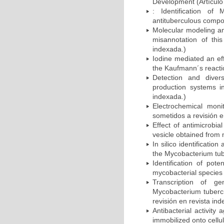
Development (Artículo 
: Identification of
antituberculous compou
Molecular modeling and
misannotation of this
indexada.)
Iodine mediated an eff
the Kaufmann´s reactio
Detection and divers
production systems i
indexada.)
Electrochemical monit
sometidos a revisión e
Effect of antimicrobi
vesicle obtained from 
In silico identificatio
the Mycobacterium tube
Identification of pot
mycobacterial species 
Transcription of ge
Mycobacterium tubercul
revisión en revista ind
Antibacterial activit
immobilized onto cellul