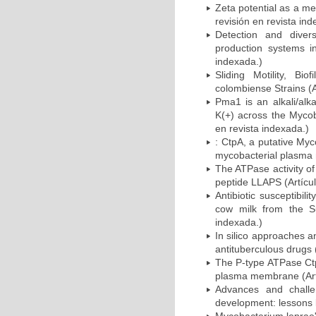
Zeta potential as a me
revisión en revista ind
Detection and divers
production systems i
indexada.)
Sliding Motility, Bi
colombiense Strains (A
Pma1 is an alkali/alk
K(+) across the Myco
en revista indexada.)
: CtpA, a putative Myc
mycobacterial plasma 
The ATPase activity o
peptide LLAPS (Artícul
Antibiotic susceptibil
cow milk from the Su
indexada.)
In silico approaches 
antituberculous drugs 
The P-type ATPase Ctp
plasma membrane (Artí
Advances and chall
development: lessons l