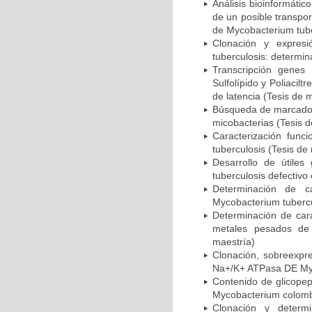
Análisis bioinformático
de un posible transpo
de Mycobacterium tube
Clonación y expres
tuberculosis: determin
Transcripción genes
Sulfolípido y Poliacil
de latencia (Tesis de 
Búsqueda de marcadore
micobacterias (Tesis d
Caracterización funci
tuberculosis (Tesis de
Desarrollo de útile
tuberculosis defectiv
Determinación de c
Mycobacterium tubercu
Determinación de cara
metales pesados de 
maestría)
Clonación, sobreexpre
Na+/K+ ATPasa DE Myc
Contenido de glicopept
Mycobacterium colomb
Clonación y determ