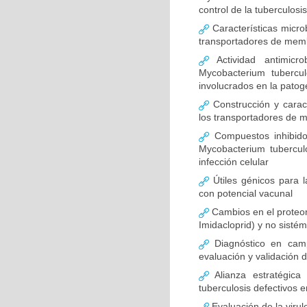
control de la tuberculosi
Características microb
transportadores de mem
Actividad antimicro
Mycobacterium tubercu
involucrados en la patog
Construcción y caract
los transportadores de 
Compuestos inhibido
Mycobacterium tubercul
infección celular
Útiles génicos para 
con potencial vacunal
Cambios en el proteoma
Imidacloprid) y no sistémi
Diagnóstico en camp
evaluación y validación 
Alianza estratégica
tuberculosis defectivos 
Evaluación de la virul