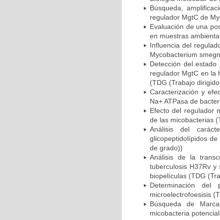
Búsqueda, amplificac
regulador MgtC de Myc
Evaluación de una pos
en muestras ambiental
Influencia del regula
Mycobacterium smegmat
Detección del estado 
regulador MgtC en la 
(TDG (Trabajo dirigido
Caracterización y efe
Na+ ATPasa de bacteri
Efecto del regulador
de las micobacterias (
Análisis del carác
glicopeptidolípidos d
de grado))
Análisis de la trans
tuberculosis H37Rv y s
biopelículas (TDG (Tra
Determinación del p
microelectrofoesisis (
Búsqueda de Marcad
micobacteria potencia