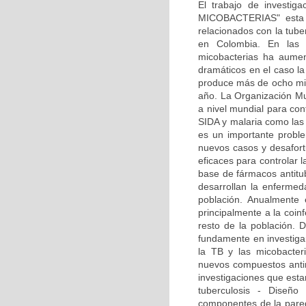
El trabajo de invest
MICOBACTERIAS" esta e
relacionados con la tube
en Colombia. En las ú
micobacterias ha aumen
dramáticos en el caso la
produce más de ocho mi
año. La Organización Mu
a nivel mundial para con
SIDA y malaria como la
es un importante probl
nuevos casos y desafor
eficaces para controlar l
base de fármacos antit
desarrollan la enfermed
población. Anualmente 
principalmente a la coinf
resto de la población. 
fundamente en investigar
la TB y las micobacter
nuevos compuestos antim
investigaciones que esta
tuberculosis - Diseñ
componentes de la pared