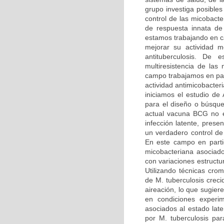
grupo investiga posibles
control de las micobact
de respuesta innata de
estamos trabajando en ca
mejorar su actividad m
antituberculosis. De
multiresistencia de las
campo trabajamos en part
actividad antimicobacte
iniciamos el estudio d
para el diseño o búsq
actual vacuna BCG no es
infección latente, prese
un verdadero control de
En este campo en parti
micobacteriana asociado
con variaciones estructu
Utilizando técnicas cro
de M. tuberculosis crec
aireación, lo que sugier
en condiciones experim
asociados al estado lat
por M. tuberculosis par