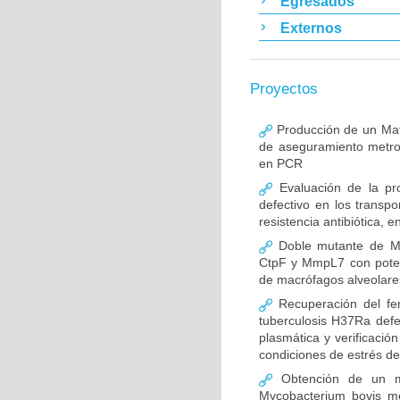
Egresados
Externos
Proyectos
Producción de un Mate
de aseguramiento metro
en PCR
Evaluación de la pro
defectivo en los trans
resistencia antibiótica,
Doble mutante de My
CtpF y MmpL7 con potenc
de macrófagos alveolare
Recuperación del fe
tuberculosis H37Ra defe
plasmática y verificaci
condiciones de estrés de 
Obtención de un ma
Mycobacterium bovis me