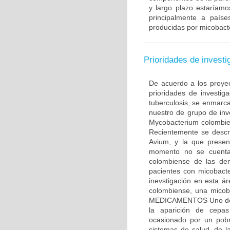
y largo plazo estaríam
principalmente a país
producidas por micobact
Prioridades de investi
De acuerdo a los proyec
prioridades de investig
tuberculosis, se enmar
nuestro de grupo de inv
Mycobacterium colombie
Recientemente se descr
Avium, y la que presen
momento no se cuenta 
colombiense de las dem
pacientes con micobacte
inevstigación en esta 
colombiense, una micob
MEDICAMENTOS Uno de lo
la aparición de cepas
ocasionado por un pobr
sistemas de salud, de l