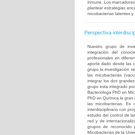
inmune. Los marcadores l
plantear estrategias enc
micobacterias latentes y
Perspectiva interdiscip
Nuestro grupo de inve
integración del conoc
profesionales en diferen
aporte dado desde las c
grupo la investigación s
las micobacterias (vac
integrar los dos grande
grupo esta integrado po
Bacterióloga PhD en Mic
PhD en Química la gran 
las micobacterias. Es 
interdisciplinario con p
estudio del control de l
red y de internacionali
grupos de reconocido p
Micobacterias de la Uni