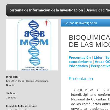
Grupos de investigación
BIOQUÍMICA
DE LAS MI
Presentación
|
Líder
|
Se
conocimiento
|
Áreas O
Prioridades
|
Perspectiva
Dirección:
Presentacion
Kra 30 N° 45-03, Ciudad Universitaria,
Bogotá
"BIOQUÍMICA Y BI
Teléfono:
interdisciplinario con
3165000
Nacional de Colombia. D
de los compuestos antim
E-mail de Líder de Grupo:
envoltura) relacionados 