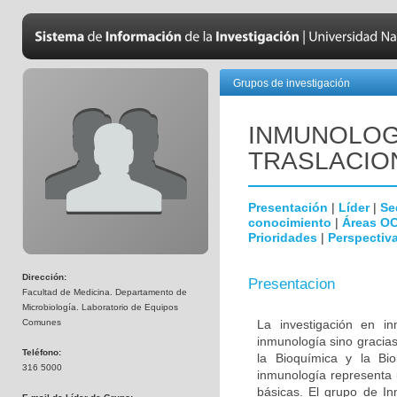
Grupos de investigación
INMUNOLOGÍ
TRASLACIO
Presentación
|
Líder
|
Se
conocimiento
|
Áreas O
Prioridades
|
Perspectiva
Dirección:
Presentacion
Facultad de Medicina. Departamento de
Microbiología. Laboratorio de Equipos
Comunes
La investigación en i
inmunología sino gracias
Teléfono:
la Bioquímica y la Biol
316 5000
inmunología representa u
básicas. El grupo de In