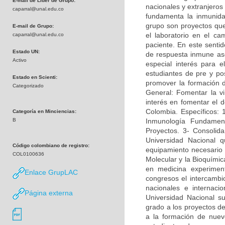
E-mail de Líder de Grupo:
nacionales y extranjeros
caparral@unal.edu.co
fundamenta la inmunidad
grupo son proyectos que 
E-mail de Grupo:
el laboratorio en el c
caparral@unal.edu.co
paciente. En este sentid
Estado UN:
de respuesta inmune asoc
Activo
especial interés para e
estudiantes de pre y po
Estado en Scienti:
promover la formación 
Categorizado
General: Fomentar la vi
interés en fomentar el d
Colombia. Específicos: 
Categoría en Minciencias:
B
Inmunología Fundamen
Proyectos. 3- Consolida
Universidad Nacional q
Código colombiano de registro:
equipamiento necesario p
COL0100636
Molecular y la Bioquímica
en medicina experimen
Enlace GrupLAC
congresos el intercambi
nacionales e internac
Página externa
Universidad Nacional su
grado a los proyectos de
a la formación de nuevo