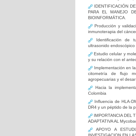
IDENTIFICACIÓN D
PARA EL MANEJO D
BIOINFORMÁTICA.
Producción y validac
inmunoterapia del cánce
Identificación de 
ultrasonido endoscópico
Estudio celular y mol
y su relación con el ante
Implementación en la
citometría de flujo m
agropecuarias y el desar
Hacia la implementa
Colombia
Influencia de HLA-DM
DR4 y un péptido de la p
IMPORTANCIA DEL T
ADAPTATIVA AL Mycobact
APOYO A ESTUDI
INVESTIGACION EN LA