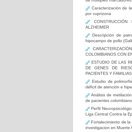
de múltiples marcadores 
Caracterización de la
por cuprizona
CONSTRUCCIÓN D
ALZHEIMER
Descripción de patr
hipocampo de pollo (Gall
CARACTERIZACIÓN
COLOMBIANOS CON E
ESTUDIO DE LAS R
DE GENES DE RIES
PACIENTES Y FAMILIA
Estudio de polimor
déficit de atención e hi
Análisis de metilaci
de pacientes colombian
Perfil Neuropsicológic
Liga Central Contra la Ep
Fortalecimiento de 
investigacion en Muerte 