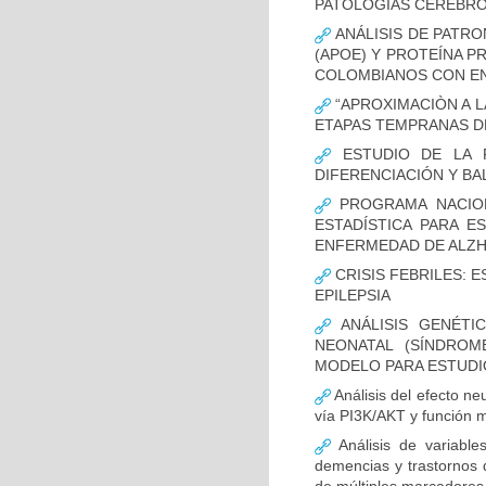
PATOLOGÍAS CEREBR
ANÁLISIS DE PATRO
(APOE) Y PROTEÍNA P
COLOMBIANOS CON E
“APROXIMACIÒN A L
ETAPAS TEMPRANAS D
ESTUDIO DE LA F
DIFERENCIACIÓN Y B
PROGRAMA NACION
ESTADÍSTICA PARA E
ENFERMEDAD DE ALZ
CRISIS FEBRILES: 
EPILEPSIA
ANÁLISIS GENÉTI
NEONATAL (SÍNDROM
MODELO PARA ESTUDI
Análisis del efecto ne
vía PI3K/AKT y función m
Análisis de variable
demencias y trastornos 