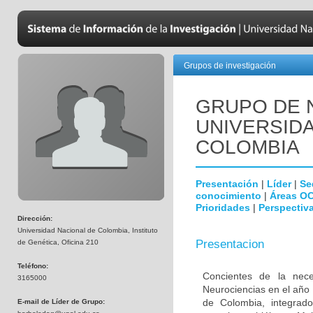
Grupos de investigación
GRUPO DE 
UNIVERSID
COLOMBIA
Presentación
|
Líder
|
Se
conocimiento
|
Áreas O
Prioridades
|
Perspectiva
Dirección:
Universidad Nacional de Colombia, Instituto
Presentacion
de Genética, Oficina 210
Teléfono:
Concientes de la neces
3165000
Neurociencias en el año
de Colombia, integrado
E-mail de Líder de Grupo: