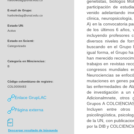
harboledag@unal.edu.co
genetistas, biólogos Mol
participación de estudi
E-mail de Grupo:
venido adelantando inv
harboledag@unal.edu.co
clínica, neuropsicologí
A) en la convocatoria pa
Estado UN:
de los últimos 6 años, 
Activo
incluyendo profesores c
diversos niveles de fo
Estado en Scienti:
Categorizado
buscando en el Grupo la
igual forma, el Grupo h
han merecido reconocimie
Categoría en Minciencias:
trabajos en revistas rec
B
congresos mundiales es
Neurociencias se enfocó
mutaciones en genes par
Código colombiano de registro:
las enfermedades de Alz
COL0006483
de investigación a un 
Enlace GrupLAC
Adicionalmnete, otros 
Grupos A COLCIENCIAS) 
Incluyen entre otros 
Página externa
psicolingüística, psicolo
de la UN, con publicacio
por la DIB y COLCIENCI
Descargar resultado de búsqueda