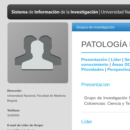
Grupos de investigación
PATOLOGÍA
Presentación
|
Líder
|
Se
conocimiento
|
Áreas O
Prioridades
|
Perspectiva
Presentacion
Dirección:
Universidad Nacional, Facultad de Medicina
Grupo de Investigación 
Bogotá
Colciencias: Ciencia y T
Teléfono:
3165000
Líder
E-mail de Líder de Grupo: