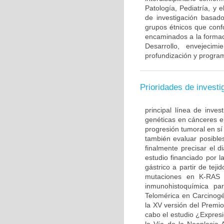
Patología, Pediatría, y 
de investigación basado
grupos étnicos que con
encaminados a la formac
Desarrollo, envejecim
profundización y program
Prioridades de investi
principal línea de inves
genéticas en cánceres ep
progresión tumoral en sí
también evaluar posible
finalmente precisar el d
estudio financiado por l
gástrico a partir de te
mutaciones en K-RAS 
inmunohistoquímica par
Telomérica en Carcinogé
la XV versión del Premi
cabo el estudio ¿Expre