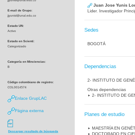
jjyunisl@unal.edu.co
Juan Jose Yunis L
Lider. Investigador Princi
E-mail de Grupo:
jjyunisl@unal.edu.co
Estado UN:
Sedes
Activo
Estado en Scienti:
BOGOTÁ
Categorizado
Categoría en Minciencias:
Dependencias
B
2- INSTITUTO DE GEN
Código colombiano de registro:
COL0014574
Otras dependencias
2- INSTITUTO DE GE
Enlace GrupLAC
Página externa
Planes de estudio
MAESTRÍA EN GENÉ
Descargar resultado de búsqueda
DOCTORADO EN CIE