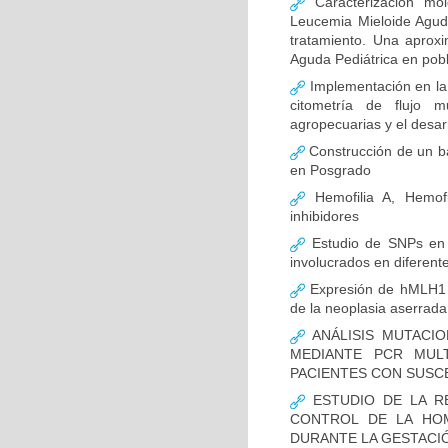
Caracterización mo
Leucemia Mieloide Aguda 
tratamiento. Una aprox
Aguda Pediátrica en pob
Implementación en la
citometría de flujo m
agropecuarias y el desar
Construcción de un ba
en Posgrado
Hemofilia A, Hemofi
inhibidores
Estudio de SNPs en
involucrados en diferent
Expresión de hMLH1 y
de la neoplasia aserrada
ANÁLISIS MUTACIO
MEDIANTE PCR MUL
PACIENTES CON SUSCE
ESTUDIO DE LA R
CONTROL DE LA HOM
DURANTE LA GESTACI