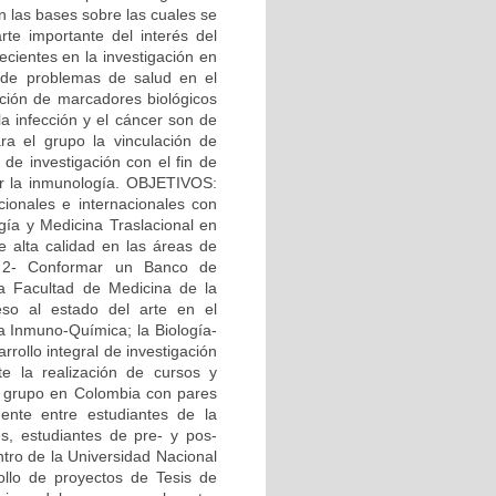
n las bases sobre las cuales se
te importante del interés del
ecientes en la investigación en
n de problemas de salud en el
cación de marcadores biológicos
la infección y el cáncer son de
ara el grupo la vinculación de
de investigación con el fin de
or la inmunología. OBJETIVOS:
cionales e internacionales con
ogía y Medicina Traslacional en
e alta calidad en las áreas de
. 2- Conformar un Banco de
la Facultad de Medicina de la
eso al estado del arte en el
la Inmuno-Química; la Biología-
rrollo integral de investigación
e la realización de cursos y
el grupo en Colombia con pares
ente entre estudiantes de la
s, estudiantes de pre- y pos-
ntro de la Universidad Nacional
ollo de proyectos de Tesis de