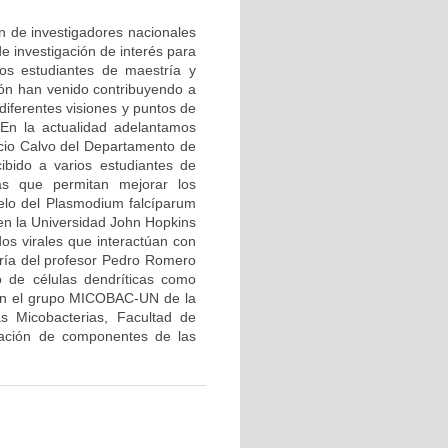
ón de investigadores nacionales
e investigación de interés para
ios estudiantes de maestría y
ión han venido contribuyendo a
diferentes visiones y puntos de
 En la actualidad adelantamos
icio Calvo del Departamento de
ibido a varios estudiantes de
ias que permitan mejorar los
elo del Plasmodium falcíparum
 en la Universidad John Hopkins
dos virales que interactúan con
oría del profesor Pedro Romero
 de células dendríticas como
con el grupo MICOBAC-UN de la
s Micobacterias, Facultad de
icación de componentes de las