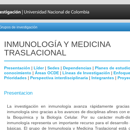
Grupos de investigación
INMUNOLOGÍA Y MEDICINA
TRASLACIONAL
Presentación
|
Líder
|
Sedes
|
Dependencias
|
Planes de estudi
conocimiento
|
Áreas OCDE
|
Líneas de Investigación
|
Enfoque
Prioridades
|
Perspectiva interdisciplinaria
|
Integrantes
|
Proye
Presentacion
La investigación en inmunología avanza rápidamente gracia
inmunología sino gracias a los avances de disciplinas afines con e
la Bioquímica y la Biología Celular. Por su carácter multi-dis
inmunología representa un importante recurso para el desarrollo 
básicas. El grupo de Inmunología y Medicina Traslacional está 