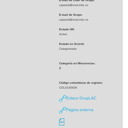
E-mail de Líder de Grupo:
caparral@unal.edu.co
E-mail de Grupo:
caparral@unal.edu.co
Estado UN:
Activo
Estado en Scienti:
Categorizado
Categoría en Minciencias:
B
Código colombiano de registro:
COL0100636
Enlace GrupLAC
Página externa