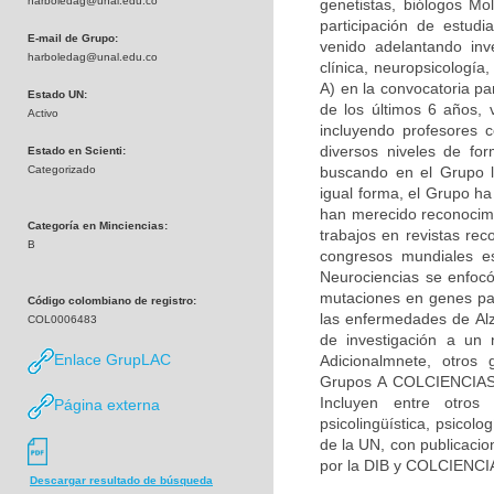
harboledag@unal.edu.co
genetistas, biólogos Mol
participación de estudi
E-mail de Grupo:
venido adelantando inv
harboledag@unal.edu.co
clínica, neuropsicologí
A) en la convocatoria pa
Estado UN:
de los últimos 6 años, 
Activo
incluyendo profesores c
diversos niveles de fo
Estado en Scienti:
Categorizado
buscando en el Grupo la
igual forma, el Grupo h
han merecido reconocimie
Categoría en Minciencias:
trabajos en revistas rec
B
congresos mundiales es
Neurociencias se enfocó
mutaciones en genes par
Código colombiano de registro:
las enfermedades de Alz
COL0006483
de investigación a un 
Enlace GrupLAC
Adicionalmnete, otros 
Grupos A COLCIENCIAS) 
Incluyen entre otros 
Página externa
psicolingüística, psicolo
de la UN, con publicacio
por la DIB y COLCIENCI
Descargar resultado de búsqueda