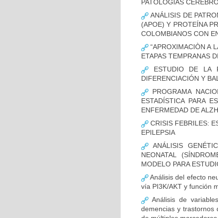
PATOLOGÍAS CEREBR
ANÁLISIS DE PATRO
(APOE) Y PROTEÍNA P
COLOMBIANOS CON E
“APROXIMACIÒN A L
ETAPAS TEMPRANAS D
ESTUDIO DE LA F
DIFERENCIACIÓN Y B
PROGRAMA NACION
ESTADÍSTICA PARA E
ENFERMEDAD DE ALZ
CRISIS FEBRILES: 
EPILEPSIA
ANÁLISIS GENÉTI
NEONATAL (SÍNDROM
MODELO PARA ESTUDI
Análisis del efecto ne
vía PI3K/AKT y función m
Análisis de variable
demencias y trastornos 