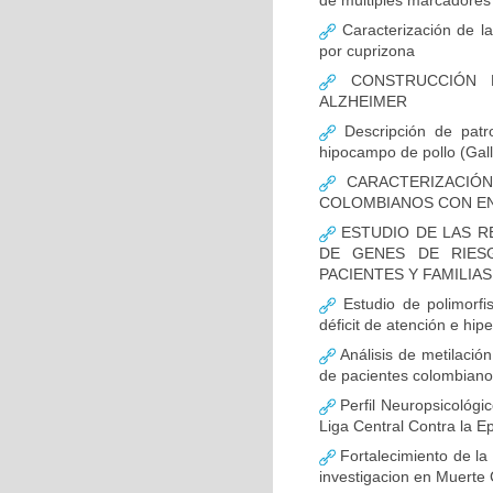
de múltiples marcadores 
Caracterización de la
por cuprizona
CONSTRUCCIÓN D
ALZHEIMER
Descripción de patr
hipocampo de pollo (Gall
CARACTERIZACIÓN
COLOMBIANOS CON E
ESTUDIO DE LAS R
DE GENES DE RIES
PACIENTES Y FAMILIA
Estudio de polimor
déficit de atención e hi
Análisis de metilaci
de pacientes colombian
Perfil Neuropsicológic
Liga Central Contra la Ep
Fortalecimiento de 
investigacion en Muerte 