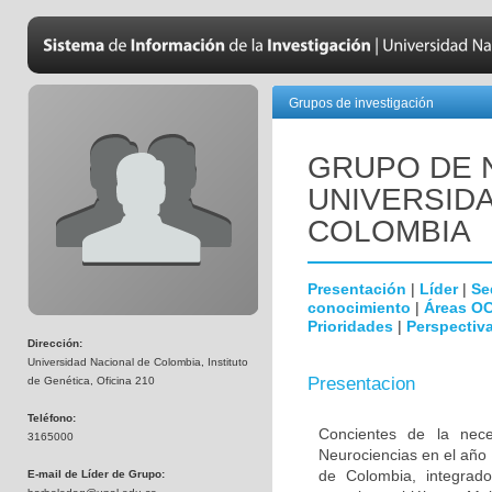
Grupos de investigación
GRUPO DE 
UNIVERSID
COLOMBIA
Presentación
|
Líder
|
Se
conocimiento
|
Áreas O
Prioridades
|
Perspectiva
Dirección:
Universidad Nacional de Colombia, Instituto
Presentacion
de Genética, Oficina 210
Teléfono:
Concientes de la neces
3165000
Neurociencias en el año
de Colombia, integrado
E-mail de Líder de Grupo: