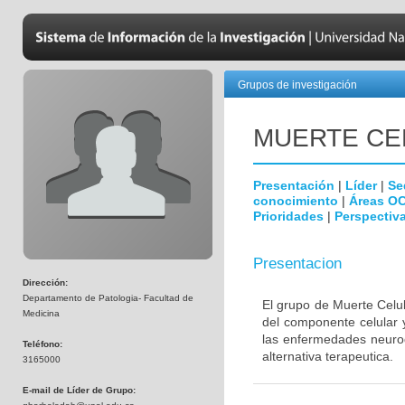
Grupos de investigación
MUERTE CE
Presentación
|
Líder
|
Se
conocimiento
|
Áreas O
Prioridades
|
Perspectiva
Presentacion
Dirección:
Departamento de Patologia- Facultad de
El grupo de Muerte Celul
Medicina
del componente celular 
las enfermedades neurod
Teléfono:
alternativa terapeutica.
3165000
E-mail de Líder de Grupo: