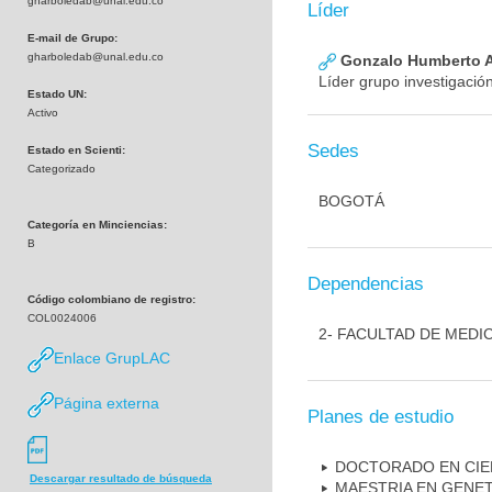
gharboledab@unal.edu.co
Líder
E-mail de Grupo:
gharboledab@unal.edu.co
Gonzalo Humberto A
Líder grupo investigació
Estado UN:
Activo
Sedes
Estado en Scienti:
Categorizado
BOGOTÁ
Categoría en Minciencias:
B
Dependencias
Código colombiano de registro:
COL0024006
2- FACULTAD DE MEDI
Enlace GrupLAC
Página externa
Planes de estudio
DOCTORADO EN CIE
Descargar resultado de búsqueda
MAESTRIA EN GENE