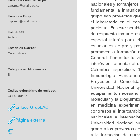
E-mail de Líder de Grupo:
nacionales y extranjeros
caparral@unal.edu.co
fundamenta la inmunidad
grupo son proyectos que 
E-mail de Grupo:
el laboratorio en el c
caparral@unal.edu.co
paciente. En este sentid
Estado UN:
de respuesta inmune asoc
Activo
especial interés para e
estudiantes de pre y po
Estado en Scienti:
promover la formación 
Categorizado
General: Fomentar la vi
interés en fomentar el d
Colombia. Específicos: 
Categoría en Minciencias:
B
Inmunología Fundamen
Proyectos. 3- Consolida
Universidad Nacional q
Código colombiano de registro:
equipamiento necesario p
COL0100636
Molecular y la Bioquímica
en medicina experimen
Enlace GrupLAC
congresos el intercambi
nacionales e internac
Página externa
Universidad Nacional su
grado a los proyectos de
a la formación de nuevo