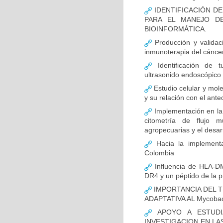
IDENTIFICACIÓN D
PARA EL MANEJO D
BIOINFORMÁTICA.
Producción y validac
inmunoterapia del cánce
Identificación de 
ultrasonido endoscópico
Estudio celular y mol
y su relación con el ante
Implementación en la
citometría de flujo m
agropecuarias y el desar
Hacia la implementa
Colombia
Influencia de HLA-DM
DR4 y un péptido de la p
IMPORTANCIA DEL T
ADAPTATIVA AL Mycobact
APOYO A ESTUDI
INVESTIGACION EN LA