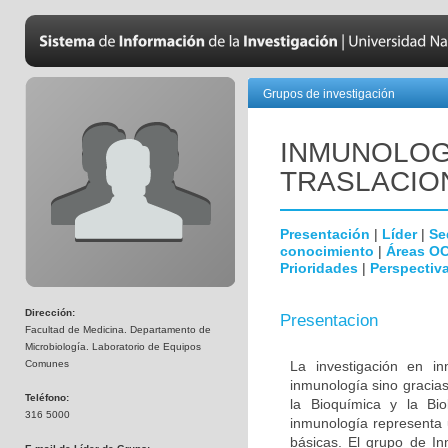
Grupos de investigación
INMUNOLOGÍ
TRASLACIO
Presentación
|
Líder
|
Se
conocimiento
|
Áreas O
Prioridades
|
Perspectiva
Dirección:
Presentacion
Facultad de Medicina. Departamento de
Microbiología. Laboratorio de Equipos
Comunes
La investigación en i
inmunología sino gracias
Teléfono:
la Bioquímica y la Biol
316 5000
inmunología representa u
básicas. El grupo de In