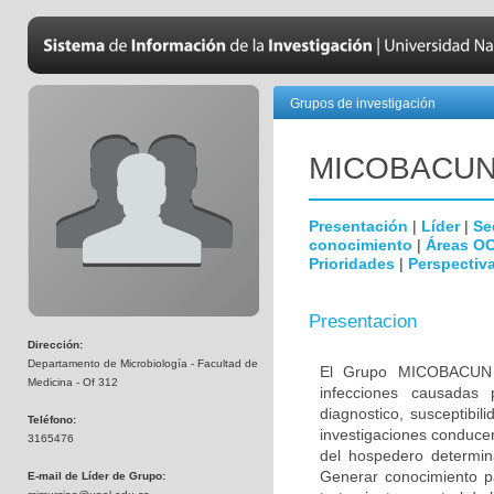
Grupos de investigación
MICOBAC­U
Presentación
|
Líder
|
Se
conocimiento
|
Áreas O
Prioridades
|
Perspectiva
Presentacion
Dirección:
Departamento de Microbiología - Facultad de
El Grupo MICOBACUN e
Medicina - Of 312
infecciones causadas 
diagnostico, susceptibil
Teléfono:
investigaciones conducen
3165476
del hospedero determina
Generar conocimiento pa
E-mail de Líder de Grupo: