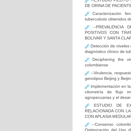
--ESTUDIO PILOTO
DE ORINA DE PACIENT
Caracterización fen
tuberculosis obtenidos de
--PREVALENCIA D
POSITIVOS CON TRA
BOLIVAR Y SANTA CLA
Detección de niveles
diagnóstico clínico de tu
Deciphering the vir
colombiense
--Virulencia, respues
genotipos Beijing y Beij
Implementación en la
citometría de flujo m
agropecuarias y el desar
ESTUDIO DE EXP
RELACIONADA CON LA
CON APLASIA MEDULA
--Consenso colombia
Optimización del Uso d