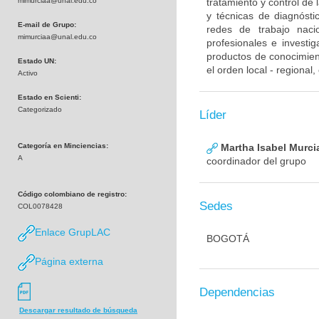
mimurciaa@unal.edu.co
tratamiento y control de
y técnicas de diagnósti
E-mail de Grupo:
redes de trabajo naci
mimurciaa@unal.edu.co
profesionales e investig
productos de conocimient
Estado UN:
el orden local - regional
Activo
Estado en Scienti:
Categorizado
Líder
Categoría en Minciencias:
Martha Isabel Murci
A
coordinador del grupo
Código colombiano de registro:
Sedes
COL0078428
Enlace GrupLAC
BOGOTÁ
Página externa
Dependencias
Descargar resultado de búsqueda