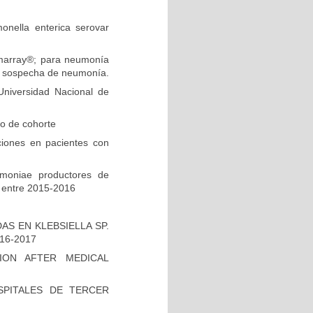
onella enterica serovar
ilmarray®; para neumonía
on sospecha de neumonía.
niversidad Nacional de
io de cohorte
ciones en pacientes con
umoniae productores de
 entre 2015-2016
S EN KLEBSIELLA SP.
16-2017
ION AFTER MEDICAL
PITALES DE TERCER