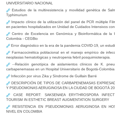
UNIVERSITARIO NACIONAL
Estudios de la multiresistencia y movilidad genética de Salm
Typhimurium
Impacto clínico de la utilización del panel de PCR múltiple F
en pacientes hospitalizados en Unidad de Cuidados Intensivos c
Centro de Excelencia en Genómica y Bioinformática de la U
Colombia - CEGBio
Error diagnóstico en la era de la pandemia COVID-19, un estud
Farmacocinética poblacional en el manejo empírico de infec
neoplasias hematológicas y neutropenia febril posquimioterapia.
--Relación genotípica de aislamientos clínicos de K. pne
carbapenemasas en un Hospital Universitario de Bogotá-Colombia
Infección por virus Zika y Síndrome de Guillain Barré
DESCRIPCIÓN DE TIPOS DE CARBAPENEMASAS EXPRESADA
Y PSEUDOMONAS AERUGINOSA EN LA CIUDAD DE BOGOTÁ 20
CASE REPORT: SAKSENAEA ERYTHROSPORA INFECT
TOURISM IN ESTHETIC BREAST AUGMENTATION SURGERY
RESISTENCIA EN PSEUDOMONAS AERUGINOSA EN HOS
NIVEL EN COLOMBIA