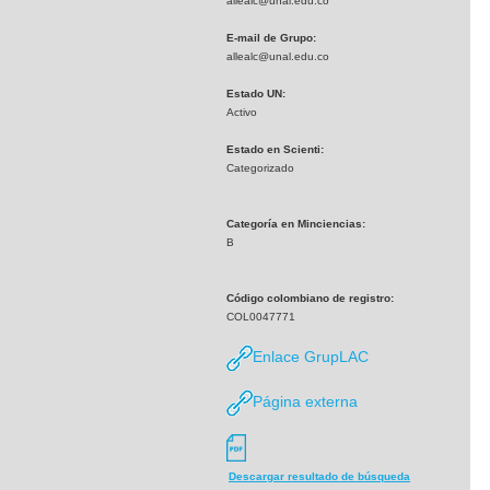
allealc@unal.edu.co
E-mail de Grupo:
allealc@unal.edu.co
Estado UN:
Activo
Estado en Scienti:
Categorizado
Categoría en Minciencias:
B
Código colombiano de registro:
COL0047771
Enlace GrupLAC
Página externa
Descargar resultado de búsqueda