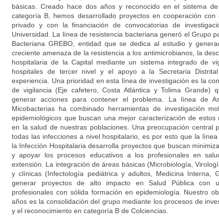
básicas. Creado hace dos años y reconocido en el sistema de 
categoría B, hemos desarrollado proyectos en cooperación con e
privado y con la financiación de convocatorias de investigac
Universidad. La línea de resistencia bacteriana generó el Grupo pa
Bacteriana GREBO, entidad que se dedica al estudio y generac
creciente amenaza de la resistencia a los antimicrobianos, la des
hospitalaria de la Capital mediante un sistema integrado de vig
hospitales de tercer nivel y el apoyo a la Secretaria Distrit
experiencia. Una prioridad en esta línea de investigación es la c
de vigilancia (Eje cafetero, Costa Atlántica y Tolima Grande
generar acciones para contener el problema. La línea de As
Micobacterias ha combinado herramientas de investigación mol
epidemiológicos que buscan una mejor caracterización de estos
en la salud de nuestras poblaciones. Una preocupación central 
todas las infecciones a nivel hospitalario, es por esto que la líne
la Infección Hospitalaria desarrolla proyectos que buscan minimi
y apoyar los procesos educativos a los profesionales en salu
extensión. La integración de áreas básicas (Microbiología, Virolog
y clínicas (Infectología pediátrica y adultos, Medicina Interna, 
generar proyectos de alto impacto en Salud Pública con u
profesionales con sólida formación en epidemiología. Nuestro obj
años es la consolidación del grupo mediante los procesos de inve
y el reconocimiento en categoría B de Colciencias.