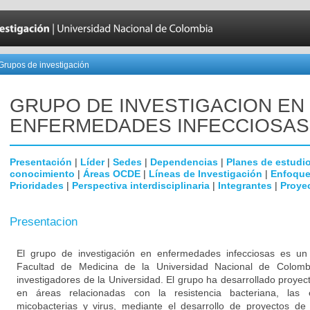
Grupos de investigación
GRUPO DE INVESTIGACION EN
ENFERMEDADES INFECCIOSAS
Presentación
|
Líder
|
Sedes
|
Dependencias
|
Planes de estudi
conocimiento
|
Áreas OCDE
|
Líneas de Investigación
|
Enfoque
Prioridades
|
Perspectiva interdisciplinaria
|
Integrantes
|
Proye
Presentacion
El grupo de investigación en enfermedades infecciosas es un g
Facultad de Medicina de la Universidad Nacional de Colomb
investigadores de la Universidad. El grupo ha desarrollado proyec
en áreas relacionadas con la resistencia bacteriana, las
micobacterias y virus, mediante el desarrollo de proyectos de 