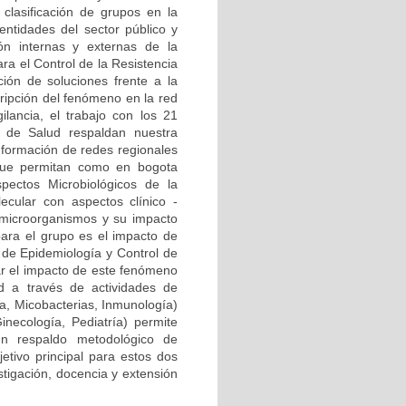
clasificación de grupos en la
ntidades del sector público y
ión internas y externas de la
ra el Control de la Resistencia
ión de soluciones frente a la
cripción del fenómeno en la red
ilancia, el trabajo con los 21
al de Salud respaldan nuestra
onformación de redes regionales
) que permitan como en bogota
pectos Microbiológicos de la
ecular con aspectos clínico -
 microorganismos y su impacto
para el grupo es el impacto de
a de Epidemiología y Control de
zar el impacto de este fenómeno
d a través de actividades de
ía, Micobacterias, Inmunología)
Ginecología, Pediatría) permite
n respaldo metodológico de
etivo principal para estos dos
stigación, docencia y extensión