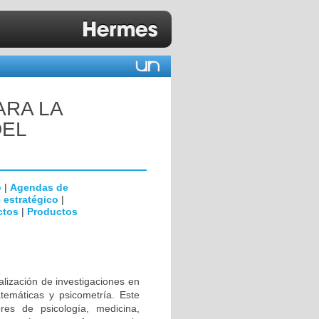
ARA LA
DEL
o
|
Agendas de
 estratégico
|
ctos
|
Productos
alización de investigaciones en
temáticas y psicometría. Este
ores de psicología, medicina,