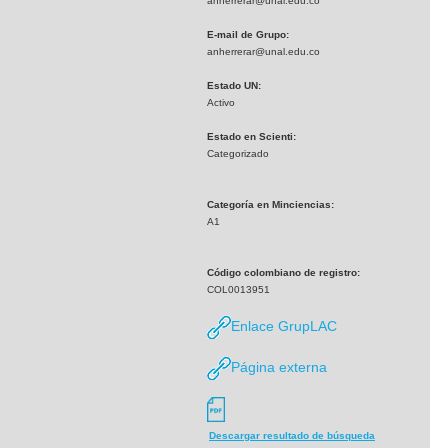
anherrerar@unal.edu.co
E-mail de Grupo:
anherrerar@unal.edu.co
Estado UN:
Activo
Estado en Scienti:
Categorizado
Categoría en Minciencias:
A1
Código colombiano de registro:
COL0013951
Enlace GrupLAC
Página externa
Descargar resultado de búsqueda