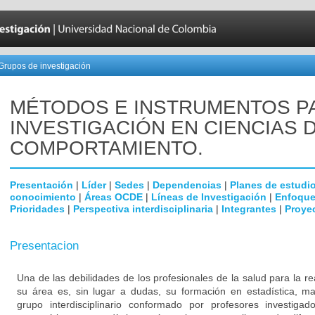
Grupos de investigación
MÉTODOS E INSTRUMENTOS P
INVESTIGACIÓN EN CIENCIAS 
COMPORTAMIENTO.
Presentación
|
Líder
|
Sedes
|
Dependencias
|
Planes de estudi
conocimiento
|
Áreas OCDE
|
Líneas de Investigación
|
Enfoque
Prioridades
|
Perspectiva interdisciplinaria
|
Integrantes
|
Proye
Presentacion
Una de las debilidades de los profesionales de la salud para la re
su área es, sin lugar a dudas, su formación en estadística, ma
grupo interdisciplinario conformado por profesores investigad