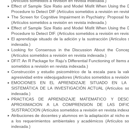
(Artículos sometidos a revisión en revista indexada.)
Effect of Sample Size Ratio and Model Misfit When Using the Di
Procedure to Detect DIF (Artículos sometidos a revisión en revis
The Screen for Cognitive Impairment in Psychiatry: Proposal f
(Artículos sometidos a revisión en revista indexada.)
Effect of Sample Size Ratio and Model Misfit When Using the Di
Procedure to Detect DIF. (Artículos sometidos a revisión en revi
El aprendizaje situado de la adición y la sustracción (Artículos
indexada.)
Looking for Consensus in the Discussion About the Concept 
(Artículos sometidos a revisión en revista indexada.)
DFIT: An R Package for Raju's Differential Functioning of Items
sometidos a revisión en revista indexada.)
Construcción y estudio psicométrico de la escala para la val
agresividad entre videojugadores (Artículos sometidos a revisión
EMOCIONES EN EL APRENDIZAJE SITUADO EN LA 
SISTEMÁTICA DE LA INVESTIGACIÓN ACTUAL (Artículos some
indexada.)
PRACTICAS DE APRENDIZAJE MATEMATICO Y DESC
APROXIMACION A LA COMPRENSION DE LAS DIFI
SUSTRACCION (Artículos sometidos a revisión en revista index
Atribuciones de docentes y alumnos en la adaptación al nicho e
a los requerimientos ambientales y académicos (Artículos so
indexada.)