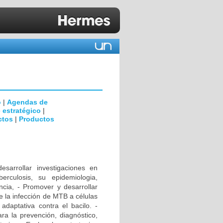
o
|
Agendas de
 estratégico
|
ctos
|
Productos
rrollar investigaciones en
erculosis, su epidemiologia,
encia, - Promover y desarrollar
e la infección de MTB a células
daptativa contra el bacilo. -
ra la prevención, diagnóstico,