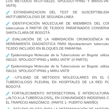
LOS MÉTODOS RFLP-IS6110, SPOLIGOTYPING Y MIRUS-VNTR
VNTR)
ESTANDARIZACION DEL TEST DE SUSCEPTIBILID
ANTITUBERCULOSIS DE SEGUNDA LINEA
IDENTIFICACIÓN MOLECULAR DE MIEMBROS DEL COM
tuberculosis A PARTIR DE TEJIDOS PARAFINADOS CONSER
SANTA CLARA DE BOGOTÁ
EVALUACIÓN DE LA HIBRIDACIÓN CROMOGÉNICA IN
HERRAMIENTA DIAGNÓSTICA PARA Mycobacterium tubercul
TEJIDO INCLUIDO EN BLOQUES DE PARAFINA.
Epidemiología Molecular de la Tuberculosis en Bogotá: utili
IS6110, SPOLIGOTYPING y MIRU-VNTR" (II PARTE)
Epidemiología Molecular de la Tuberculosis en Bogotá: utili
IS6110, SPOLIGOTYPING y MIRU-VNTR
--UTILIDAD DE METODOS MOLECULARES EN EL D
TUBERCULOSIS PLEURAL EN HOSPITALES DE LA RED PÚ
BOGOTÁ
FORTALECIMIENTO INTERSECTORIAL E INTERCULTURA
¿ALTO A LA TUBERCULOSIS¿ EN COMUNIDADES INDÍGENAS 
EL TRAPECIO AMAZÓNICO. (PARTE 1- PUERTO NARIÑO)