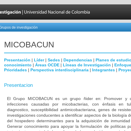
Grupos de investigación
MICOBAC­UN
Presentación
|
Líder
|
Sedes
|
Dependencias
|
Planes de estudi
conocimiento
|
Áreas OCDE
|
Líneas de Investigación
|
Enfoque
Prioridades
|
Perspectiva interdisciplinaria
|
Integrantes
|
Proye
Presentacion
El Grupo MICOBACUN es un grupo ñider en: Promover y desa
infecciones causadas por micobacterias, con énfasis en tub
diagnostico, susceptibilidad antimicobacteriana, genes de resist
investigaciones conducentes a identificar aspectos de la biología d
del hospedero determinantes para la adquisición de inmunidad a
Generar conocimiento para apoyar la formulación de políticas pa