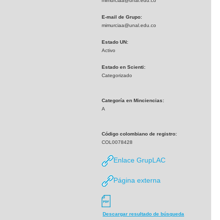
mimurciaa@unal.edu.co
E-mail de Grupo:
mimurciaa@unal.edu.co
Estado UN:
Activo
Estado en Scienti:
Categorizado
Categoría en Minciencias:
A
Código colombiano de registro:
COL0078428
Enlace GrupLAC
Página externa
Descargar resultado de búsqueda