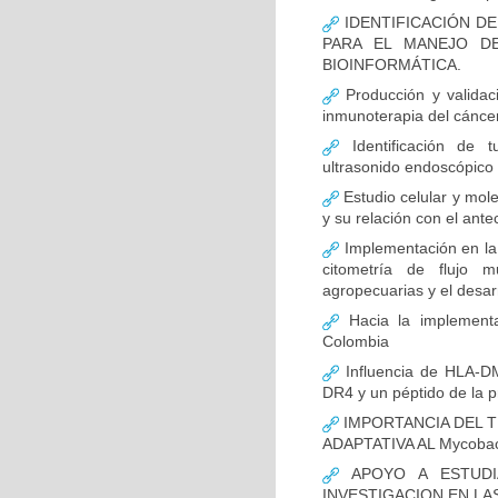
IDENTIFICACIÓN D
PARA EL MANEJO D
BIOINFORMÁTICA.
Producción y validac
inmunoterapia del cánce
Identificación de 
ultrasonido endoscópico
Estudio celular y mol
y su relación con el ante
Implementación en la
citometría de flujo m
agropecuarias y el desar
Hacia la implementa
Colombia
Influencia de HLA-DM
DR4 y un péptido de la p
IMPORTANCIA DEL T
ADAPTATIVA AL Mycobact
APOYO A ESTUDI
INVESTIGACION EN LA