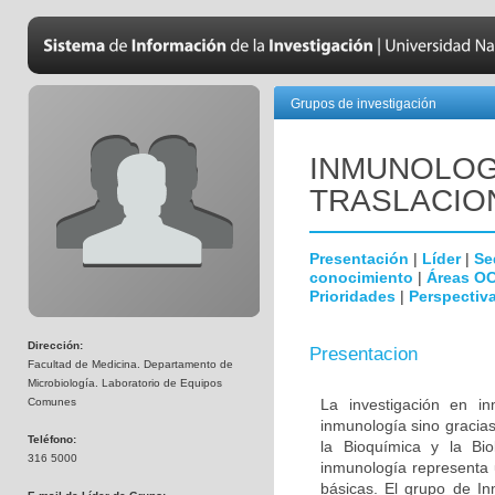
Grupos de investigación
INMUNOLOGÍ
TRASLACIO
Presentación
|
Líder
|
Se
conocimiento
|
Áreas O
Prioridades
|
Perspectiva
Dirección:
Presentacion
Facultad de Medicina. Departamento de
Microbiología. Laboratorio de Equipos
Comunes
La investigación en i
inmunología sino gracias
Teléfono:
la Bioquímica y la Biol
316 5000
inmunología representa u
básicas. El grupo de In