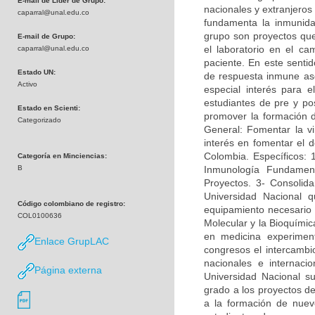
E-mail de Líder de Grupo:
nacionales y extranjeros
caparral@unal.edu.co
fundamenta la inmunidad
grupo son proyectos que 
E-mail de Grupo:
el laboratorio en el c
caparral@unal.edu.co
paciente. En este sentid
Estado UN:
de respuesta inmune asoc
Activo
especial interés para e
estudiantes de pre y po
Estado en Scienti:
promover la formación 
Categorizado
General: Fomentar la vi
interés en fomentar el d
Colombia. Específicos: 
Categoría en Minciencias:
B
Inmunología Fundamen
Proyectos. 3- Consolida
Universidad Nacional q
Código colombiano de registro:
equipamiento necesario p
COL0100636
Molecular y la Bioquímica
en medicina experimen
Enlace GrupLAC
congresos el intercambi
nacionales e internac
Página externa
Universidad Nacional su
grado a los proyectos de
a la formación de nuevo