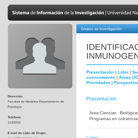
Grupos de investigación
IDENTIFICA
INMUNOGEN
Presentación
|
Líder
|
Se
conocimiento
|
Áreas O
Prioridades
|
Perspectiva
Dirección:
Presentacion
Facultad de Medicina-Departamento de
Patología
Area:Ciencias Biológi
Teléfono:
Programas en colciencias
3165000
E-mail de Líder de Grupo: