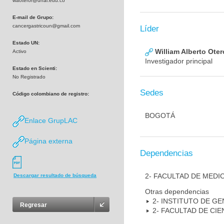
waoteror@unal.edu.co
E-mail de Grupo:
cancergastricoun@gmail.com
Líder
Estado UN:
William Alberto Ote
Activo
Investigador principal
Estado en Scienti:
No Registrado
Sedes
Código colombiano de registro:
BOGOTÁ
Enlace GrupLAC
Página externa
Dependencias
2- FACULTAD DE MEDI
Descargar resultado de búsqueda
Otras dependencias
2- INSTITUTO DE GE
Regresar
2- FACULTAD DE CIE