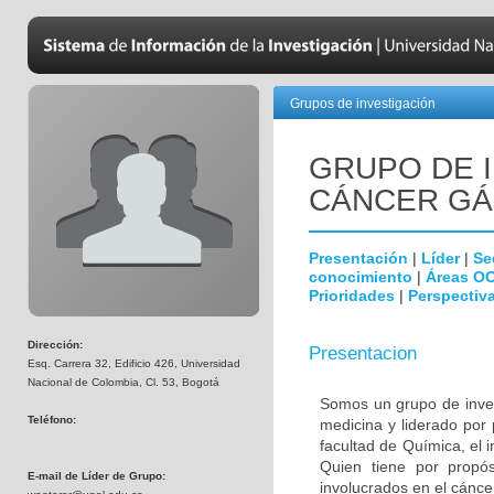
Grupos de investigación
GRUPO DE 
CÁNCER GÁ
Presentación
|
Líder
|
Se
conocimiento
|
Áreas O
Prioridades
|
Perspectiva
Dirección:
Presentacion
Esq. Carrera 32, Edificio 426, Universidad
Nacional de Colombia, Cl. 53, Bogotá
Somos un grupo de invest
Teléfono:
medicina y liderado por
facultad de Química, el i
Quien tiene por propósi
E-mail de Líder de Grupo:
involucrados en el cáncer