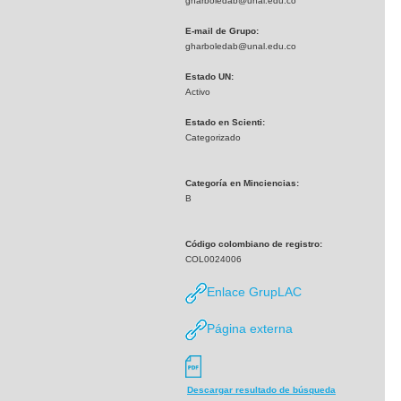
gharboledab@unal.edu.co
E-mail de Grupo:
gharboledab@unal.edu.co
Estado UN:
Activo
Estado en Scienti:
Categorizado
Categoría en Minciencias:
B
Código colombiano de registro:
COL0024006
Enlace GrupLAC
Página externa
Descargar resultado de búsqueda