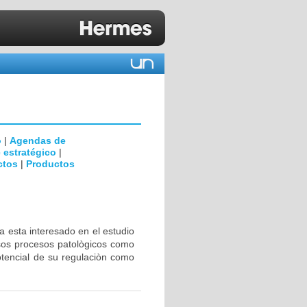
o
|
Agendas de
 estratégico
|
ctos
|
Productos
a esta interesado en el estudio
rsos procesos patològicos como
otencial de su regulaciòn como