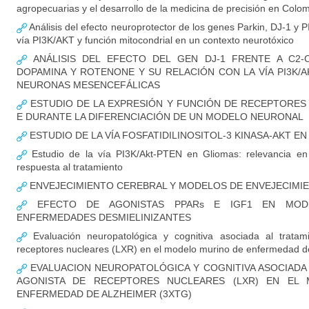
agropecuarias y el desarrollo de la medicina de precisión en Colo
Análisis del efecto neuroprotector de los genes Parkin, DJ-1 y P
vía PI3K/AKT y función mitocondrial en un contexto neurotóxico
ANÁLISIS DEL EFECTO DEL GEN DJ-1 FRENTE A C2-CE
DOPAMINA Y ROTENONE Y SU RELACIÓN CON LA VÍA PI3K/
NEURONAS MESENCEFÁLICAS
ESTUDIO DE LA EXPRESIÓN Y FUNCIÓN DE RECEPTORES
E DURANTE LA DIFERENCIACIÓN DE UN MODELO NEURONAL
ESTUDIO DE LA VÍA FOSFATIDILINOSITOL-3 KINASA-AKT E
Estudio de la vía PI3K/Akt-PTEN en Gliomas: relevancia en i
respuesta al tratamiento
ENVEJECIMIENTO CEREBRAL Y MODELOS DE ENVEJECIM
EFECTO DE AGONISTAS PPARs E IGF1 EN MOD
ENFERMEDADES DESMIELINIZANTES
Evaluación neuropatológica y cognitiva asociada al tratam
receptores nucleares (LXR) en el modelo murino de enfermedad de
EVALUACION NEUROPATOLÓGICA Y COGNITIVA ASOCIADA
AGONISTA DE RECEPTORES NUCLEARES (LXR) EN EL
ENFERMEDAD DE ALZHEIMER (3XTG)