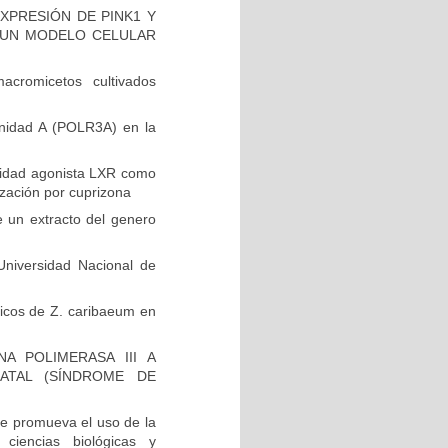
XPRESIÓN DE PINK1 Y
EN UN MODELO CELULAR
cromicetos cultivados
unidad A (POLR3A) en la
vidad agonista LXR como
ización por cuprizona
e un extracto del genero
niversidad Nacional de
ólicos de Z. caribaeum en
A POLIMERASA III A
ATAL (SÍNDROME DE
e promueva el uso de la
 ciencias biológicas y