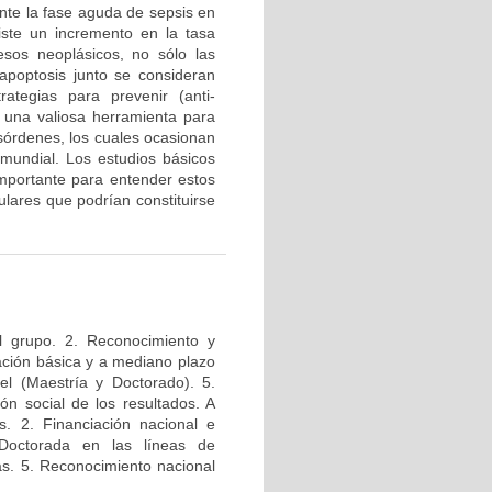
te la fase aguda de sepsis en
iste un incremento en la tasa
esos neoplásicos, no sólo las
a apoptosis junto se consideran
tegias para prevenir (anti-
n una valiosa herramienta para
esórdenes, los cuales ocasionan
mundial. Los estudios básicos
mportante para entender estos
lares que podrían constituirse
l grupo. 2. Reconocimiento y
igación básica y a mediano plazo
el (Maestría y Doctorado). 5.
ión social de los resultados. A
s. 2. Financiación nacional e
 Doctorada en las líneas de
das. 5. Reconocimiento nacional