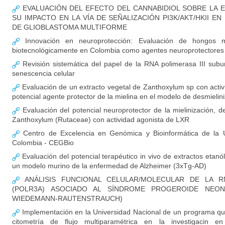
EVALUACIÓN DEL EFECTO DEL CANNABIDIOL SOBRE LA E
SU IMPACTO EN LA VÍA DE SEÑALIZACIÓN PI3K/AKT/HKII 
DE GLIOBLASTOMA MULTIFORME
Innovación en neuroprotección: Evaluación de hongos ma
biotecnológicamente en Colombia como agentes neuroprotectores
Revisión sistemática del papel de la RNA polimerasa III sub
senescencia celular
Evaluación de un extracto vegetal de Zanthoxylum sp con acti
potencial agente protector de la mielina en el modelo de desmielin
Evaluación del potencial neuroprotector de la mielinización, d
Zanthoxylum (Rutaceae) con actividad agonista de LXR
Centro de Excelencia en Genómica y Bioinformática de la U
Colombia - CEGBio
Evaluación del potencial terapéutico in vivo de extractos etan
un modelo murino de la enfermedad de Alzheimer (3xTg-AD)
ANÁLISIS FUNCIONAL CELULAR/MOLECULAR DE LA RN
(POLR3A) ASOCIADO AL SÍNDROME PROGEROIDE NEON
WIEDEMANN-RAUTENSTRAUCH)
Implementación en la Universidad Nacional de un programa qu
citometría de flujo multiparamétrica en la investigacin en