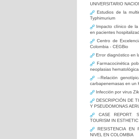
UNIVERSITARIO NACIO
Estudios de la multir
Typhimurium
Impacto clínico de la
en pacientes hospitaliz
Centro de Excelenci
Colombia - CEGBio
Error diagnóstico en 
Farmacocinética pobl
neoplasias hematológicas
--Relación genotípi
carbapenemasas en un Ho
Infección por virus Zi
DESCRIPCIÓN DE T
Y PSEUDOMONAS AERU
CASE REPORT: S
TOURISM IN ESTHETI
RESISTENCIA EN 
NIVEL EN COLOMBIA