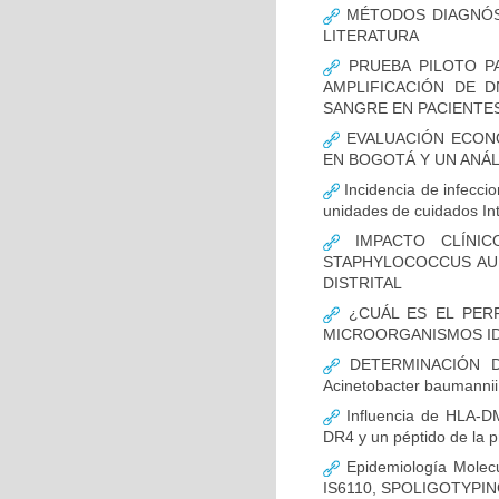
MÉTODOS DIAGNÓST
LITERATURA
PRUEBA PILOTO PA
AMPLIFICACIÓN DE 
SANGRE EN PACIENTES
EVALUACIÓN ECON
EN BOGOTÁ Y UN ANÁL
Incidencia de infecci
unidades de cuidados In
IMPACTO CLÍNIC
STAPHYLOCOCCUS AUR
DISTRITAL
¿CUÁL ES EL PERF
MICROORGANISMOS ID
DETERMINACIÓN D
Acinetobacter bauman
Influencia de HLA-DM
DR4 y un péptido de la p
Epidemiología Molecu
IS6110, SPOLIGOTYPING