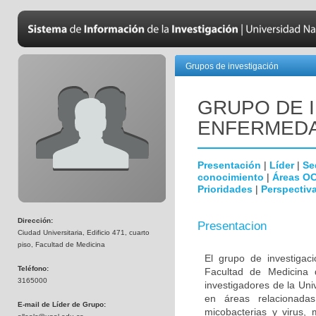
Grupos de investigación
GRUPO DE 
ENFERMEDA
Presentación
|
Líder
|
Se
conocimiento
|
Áreas O
Prioridades
|
Perspectiva
Dirección:
Presentacion
Ciudad Universitaria, Edificio 471, cuarto
piso, Facultad de Medicina
El grupo de investigac
Teléfono:
Facultad de Medicina 
3165000
investigadores de la Uni
en áreas relacionada
E-mail de Líder de Grupo:
micobacterias y virus, 