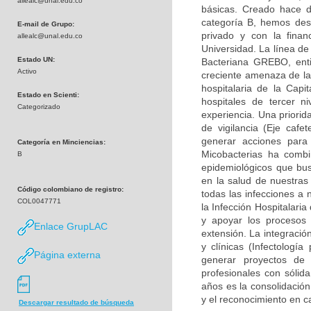
allealc@unal.edu.co
básicas. Creado hace d
categoría B, hemos desa
E-mail de Grupo:
privado y con la finan
allealc@unal.edu.co
Universidad. La línea de
Estado UN:
Bacteriana GREBO, enti
Activo
creciente amenaza de la 
hospitalaria de la Capi
Estado en Scienti:
hospitales de tercer n
Categorizado
experiencia. Una priorid
de vigilancia (Eje caf
generar acciones para
Categoría en Minciencias:
Micobacterias ha combi
B
epidemiológicos que bu
en la salud de nuestras
Código colombiano de registro:
todas las infecciones a 
COL0047771
la Infección Hospitalari
y apoyar los procesos 
Enlace GrupLAC
extensión. La integració
y clínicas (Infectología
Página externa
generar proyectos de
profesionales con sólid
años es la consolidación
y el reconocimiento en c
Descargar resultado de búsqueda