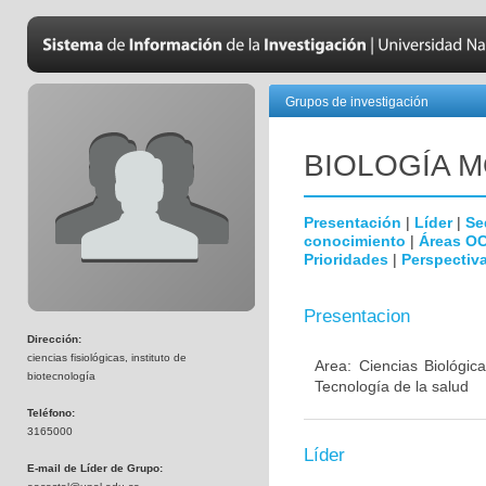
Grupos de investigación
BIOLOGÍA 
Presentación
|
Líder
|
Se
conocimiento
|
Áreas O
Prioridades
|
Perspectiva
Presentacion
Dirección:
ciencias fisiológicas, instituto de
Area: Ciencias Biológic
biotecnología
Tecnología de la salud
Teléfono:
3165000
Líder
E-mail de Líder de Grupo: