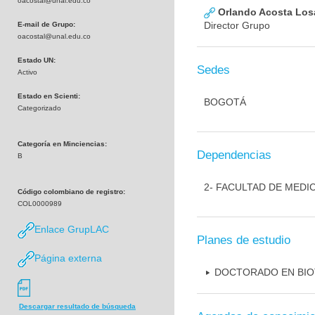
oacostal@unal.edu.co
Orlando Acosta Los
Director Grupo
E-mail de Grupo:
oacostal@unal.edu.co
Estado UN:
Sedes
Activo
Estado en Scienti:
BOGOTÁ
Categorizado
Categoría en Minciencias:
Dependencias
B
2- FACULTAD DE MEDI
Código colombiano de registro:
COL0000989
Enlace GrupLAC
Planes de estudio
Página externa
DOCTORADO EN BI
Descargar resultado de búsqueda