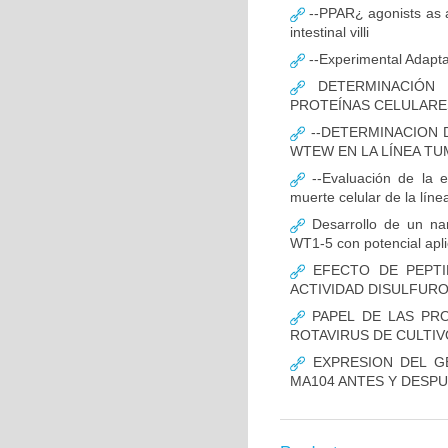
--PPAR¿ agonists as an
intestinal villi
--Experimental Adaptat
DETERMINACIÓN 
PROTEÍNAS CELULARES
--DETERMINACION D
WTEW EN LA LÍNEA T
--Evaluación de la 
muerte celular de la lín
Desarrollo de un nano
WT1-5 con potencial apli
EFECTO DE PEPTI
ACTIVIDAD DISULFUR
PAPEL DE LAS PROT
ROTAVIRUS DE CULTIV
EXPRESION DEL GE
MA104 ANTES Y DESPU