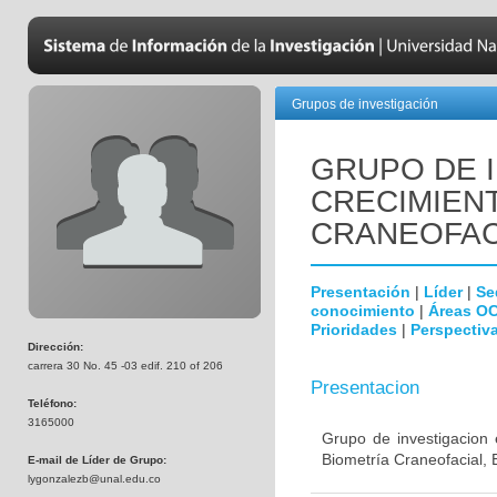
Grupos de investigación
GRUPO DE 
CRECIMIEN
CRANEOFAC
Presentación
|
Líder
|
Se
conocimiento
|
Áreas O
Prioridades
|
Perspectiva
Dirección:
carrera 30 No. 45 -03 edif. 210 of 206
Presentacion
Teléfono:
3165000
Grupo de investigacion 
Biometría Craneofacial, 
E-mail de Líder de Grupo:
lygonzalezb@unal.edu.co