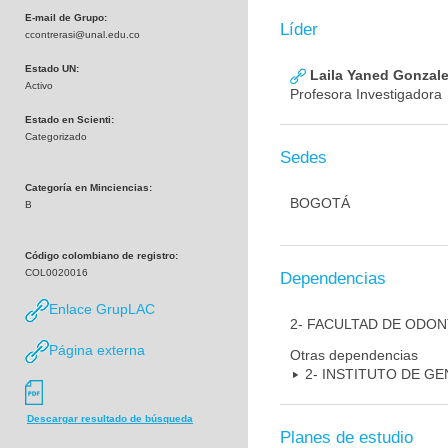
E-mail de Grupo:
Líder
ccontrerasi@unal.edu.co
Estado UN:
Laila Yaned Gonzale
Activo
Profesora Investigadora
Estado en Scienti:
Categorizado
Sedes
Categoría en Minciencias:
BOGOTÁ
B
Código colombiano de registro:
COL0020016
Dependencias
Enlace GrupLAC
2- FACULTAD DE ODO
Página externa
Otras dependencias
2- INSTITUTO DE GE
Descargar resultado de búsqueda
Planes de estudio