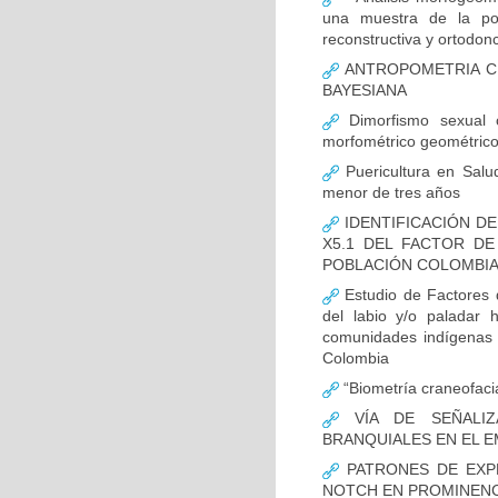
una muestra de la pob
reconstructiva y ortodonc
ANTROPOMETRIA CR
BAYESIANA
Dimorfismo sexual c
morfométrico geométric
Puericultura en Salud
menor de tres años
IDENTIFICACIÓN DE
X5.1 DEL FACTOR D
POBLACIÓN COLOMBIAN
Estudio de Factores d
del labio y/o paladar 
comunidades indígenas 
Colombia
“Biometría craneofacia
VÍA DE SEÑALIZ
BRANQUIALES EN EL E
PATRONES DE EXPR
NOTCH EN PROMINENCI