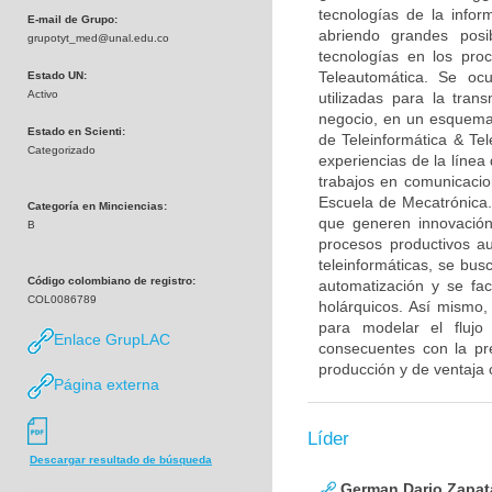
tecnologías de la infor
E-mail de Grupo:
abriendo grandes posib
grupotyt_med@unal.edu.co
tecnologías en los pro
Teleautomática. Se ocu
Estado UN:
Activo
utilizadas para la tran
negocio, en un esquema 
Estado en Scienti:
de Teleinformática & Tel
Categorizado
experiencias de la línea
trabajos en comunicacion
Escuela de Mecatrónica.
Categoría en Minciencias:
que generen innovación 
B
procesos productivos a
teleinformáticas, se bus
Código colombiano de registro:
automatización y se fac
COL0086789
holárquicos. Así mismo,
para modelar el flujo
Enlace GrupLAC
consecuentes con la pr
producción y de ventaja 
Página externa
Líder
Descargar resultado de búsqueda
German Dario Zapat