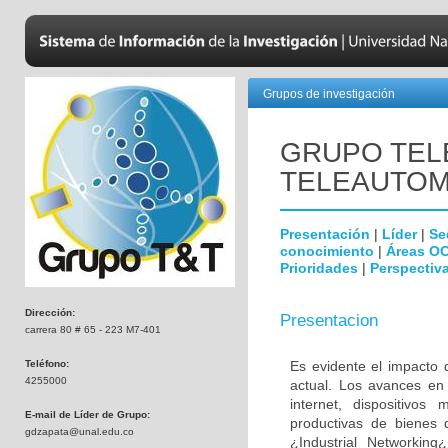
Grupos de investigación
GRUPO TEL
TELEAUTOM
Presentación
|
Líder
|
Se
conocimiento
|
Áreas O
Prioridades
|
Perspectiva
Dirección:
Presentacion
carrera 80 # 65 - 223 M7-401
Teléfono:
Es evidente el impacto 
4255000
actual. Los avances en 
internet, dispositivos 
E-mail de Líder de Grupo:
productivas de bienes 
gdzapata@unal.edu.co
¿Industrial Networkin