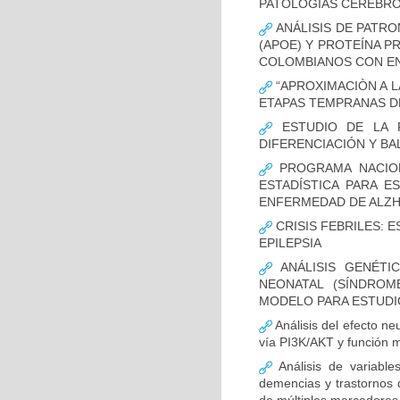
PATOLOGÍAS CEREBR
ANÁLISIS DE PATRO
(APOE) Y PROTEÍNA P
COLOMBIANOS CON E
“APROXIMACIÒN A L
ETAPAS TEMPRANAS D
ESTUDIO DE LA F
DIFERENCIACIÓN Y B
PROGRAMA NACION
ESTADÍSTICA PARA E
ENFERMEDAD DE ALZ
CRISIS FEBRILES: 
EPILEPSIA
ANÁLISIS GENÉTI
NEONATAL (SÍNDROM
MODELO PARA ESTUDI
Análisis del efecto ne
vía PI3K/AKT y función m
Análisis de variable
demencias y trastornos 