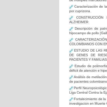
de múltiples marcadores 
Caracterización de la
por cuprizona
CONSTRUCCIÓN D
ALZHEIMER
Descripción de patr
hipocampo de pollo (Gall
CARACTERIZACIÓN
COLOMBIANOS CON E
ESTUDIO DE LAS R
DE GENES DE RIES
PACIENTES Y FAMILIA
Estudio de polimor
déficit de atención e hi
Análisis de metilaci
de pacientes colombian
Perfil Neuropsicológic
Liga Central Contra la Ep
Fortalecimiento de 
investigacion en Muerte 