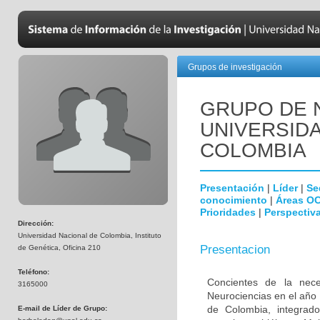
Grupos de investigación
GRUPO DE 
UNIVERSID
COLOMBIA
Presentación
|
Líder
|
Se
conocimiento
|
Áreas O
Prioridades
|
Perspectiva
Dirección:
Universidad Nacional de Colombia, Instituto
Presentacion
de Genética, Oficina 210
Teléfono:
Concientes de la neces
3165000
Neurociencias en el año
de Colombia, integrado
E-mail de Líder de Grupo: