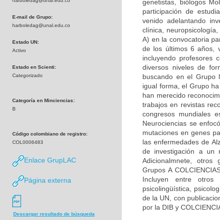
harboledag@unal.edu.co
genetistas, biólogos Mol
participación de estudi
E-mail de Grupo:
venido adelantando inv
harboledag@unal.edu.co
clínica, neuropsicologí
A) en la convocatoria pa
Estado UN:
de los últimos 6 años, 
Activo
incluyendo profesores c
diversos niveles de fo
Estado en Scienti:
Categorizado
buscando en el Grupo la
igual forma, el Grupo h
han merecido reconocimie
Categoría en Minciencias:
trabajos en revistas rec
B
congresos mundiales es
Neurociencias se enfocó
mutaciones en genes par
Código colombiano de registro:
las enfermedades de Alz
COL0006483
de investigación a un 
Enlace GrupLAC
Adicionalmnete, otros 
Grupos A COLCIENCIAS) 
Incluyen entre otros 
Página externa
psicolingüística, psicolo
de la UN, con publicacio
por la DIB y COLCIENCI
Descargar resultado de búsqueda