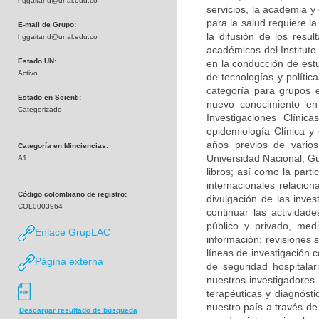
hggaitand@unal.edu.co
servicios, la academia y
para la salud requiere la
E-mail de Grupo:
la difusión de los res
hggaitand@unal.edu.co
académicos del Instituto
Estado UN:
en la conducción de est
Activo
de tecnologías y políti
categoría para grupos 
Estado en Scienti:
nuevo conocimiento en 
Categorizado
Investigaciones Clíni
epidemiología Clínica y 
años previos de varios 
Categoría en Minciencias:
Universidad Nacional, Guí
A1
libros; así como la part
internacionales relacio
Código colombiano de registro:
divulgación de las inves
COL0003964
continuar las actividad
público y privado, med
Enlace GrupLAC
información: revisiones 
líneas de investigación c
Página externa
de seguridad hospitala
nuestros investigadores.
terapéuticas y diagnósti
nuestro país a través de
Descargar resultado de búsqueda