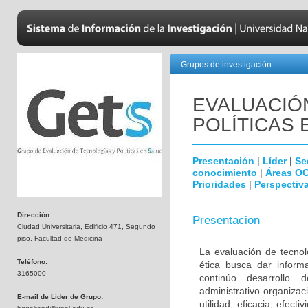
Grupos de investigación
EVALUACIÓ
POLÍTICAS 
Presentación
|
Líder
|
Se
conocimiento
|
Áreas O
Prioridades
|
Perspectiva
Dirección:
Presentacion
Ciudad Universitaria, Edificio 471, Segundo
piso, Facultad de Medicina
La evaluación de tecnol
Teléfono:
ética busca dar inform
3165000
continúo desarrollo d
administrativo organiza
E-mail de Líder de Grupo:
utilidad, eficacia, efec