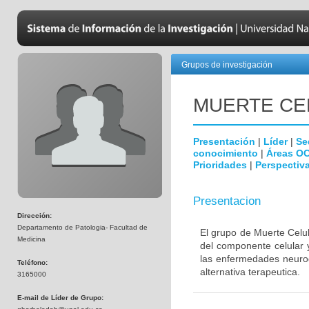
Grupos de investigación
MUERTE CE
Presentación
|
Líder
|
Se
conocimiento
|
Áreas O
Prioridades
|
Perspectiva
Presentacion
Dirección:
Departamento de Patologia- Facultad de
El grupo de Muerte Celul
Medicina
del componente celular 
las enfermedades neurod
Teléfono:
alternativa terapeutica.
3165000
E-mail de Líder de Grupo: