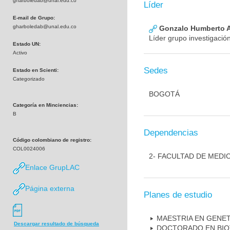
gharboledab@unal.edu.co
Líder
E-mail de Grupo:
gharboledab@unal.edu.co
Gonzalo Humberto A
Líder grupo investigació
Estado UN:
Activo
Sedes
Estado en Scienti:
Categorizado
BOGOTÁ
Categoría en Minciencias:
B
Dependencias
Código colombiano de registro:
COL0024006
2- FACULTAD DE MEDI
Enlace GrupLAC
Página externa
Planes de estudio
MAESTRIA EN GENE
Descargar resultado de búsqueda
DOCTORADO EN BI