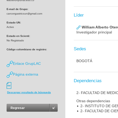
waoteror@unal.edu.co
E-mail de Grupo:
cancergastricoun@gmail.com
Líder
Estado UN:
William Alberto Ote
Activo
Investigador principal
Estado en Scienti:
No Registrado
Sedes
Código colombiano de registro:
BOGOTÁ
Enlace GrupLAC
Página externa
Dependencias
2- FACULTAD DE MEDI
Descargar resultado de búsqueda
Otras dependencias
2- INSTITUTO DE GE
Regresar
2- FACULTAD DE CIE