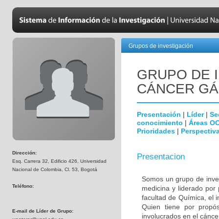
Grupos de investigación
GRUPO DE 
CÁNCER GÁ
Presentación
|
Líder
|
Se
conocimiento
|
Áreas O
Prioridades
|
Perspectiva
Dirección:
Presentacion
Esq. Carrera 32, Edificio 426, Universidad
Nacional de Colombia, Cl. 53, Bogotá
Somos un grupo de invest
Teléfono:
medicina y liderado por
facultad de Química, el i
Quien tiene por propósi
E-mail de Líder de Grupo:
involucrados en el cáncer