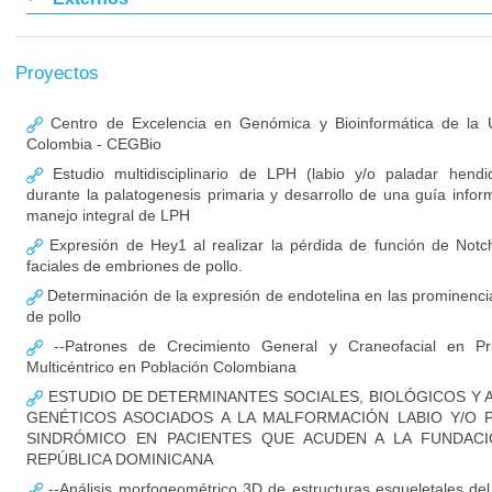
Proyectos
Centro de Excelencia en Genómica y Bioinformática de la U
Colombia - CEGBio
Estudio multidisciplinario de LPH (labio y/o paladar hendi
durante la palatogenesis primaria y desarrollo de una guía infor
manejo integral de LPH
Expresión de Hey1 al realizar la pérdida de función de Notc
faciales de embriones de pollo.
Determinación de la expresión de endotelina en las prominenci
de pollo
--Patrones de Crecimiento General y Craneofacial en Pri
Multicéntrico en Población Colombiana
ESTUDIO DE DETERMINANTES SOCIALES, BIOLÓGICOS Y 
GENÉTICOS ASOCIADOS A LA MALFORMACIÓN LABIO Y/O 
SINDRÓMICO EN PACIENTES QUE ACUDEN A LA FUNDACI
REPÚBLICA DOMINICANA
--Análisis morfogeométrico 3D de estructuras esqueletales del