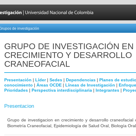
Grupos de investigación
GRUPO DE INVESTIGACIÓN EN
CRECIMIENTO Y DESARROLLO
CRANEOFACIAL
Presentación
|
Líder
|
Sedes
|
Dependencias
|
Planes de estudi
conocimiento
|
Áreas OCDE
|
Líneas de Investigación
|
Enfoque
Prioridades
|
Perspectiva interdisciplinaria
|
Integrantes
|
Proye
Presentacion
Grupo de investigacion en crecimiento y desarrollo craneofacial 
Biometría Craneofacial, Epidemiología de Salud Oral, Biología Or