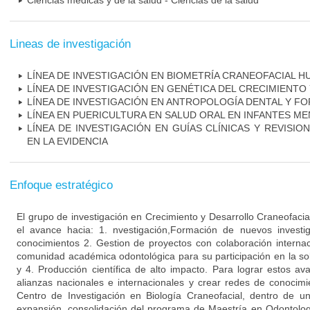
Ciencias médicas y de la salud - Ciencias de la salud
Lineas de investigación
LÍNEA DE INVESTIGACIÓN EN BIOMETRÍA CRANEOFACIAL 
LÍNEA DE INVESTIGACIÓN EN GENÉTICA DEL CRECIMIENT
LÍNEA DE INVESTIGACIÓN EN ANTROPOLOGÍA DENTAL Y F
LÍNEA EN PUERICULTURA EN SALUD ORAL EN INFANTES M
LÍNEA DE INVESTIGACIÓN EN GUÍAS CLÍNICAS Y REVISIO
EN LA EVIDENCIA
Enfoque estratégico
El grupo de investigación en Crecimiento y Desarrollo Craneofacial
el avance hacia: 1. nvestigación,Formación de nuevos investi
conocimientos 2. Gestion de proyectos con colaboración internaci
comunidad académica odontológica para su participación en la sol
y 4. Producción científica de alto impacto. Para lograr estos av
alianzas nacionales e internacionales y crear redes de conocim
Centro de Investigación en Biología Craneofacial, dentro de 
expansión, consolidación del programa de Maestría en Odontolo