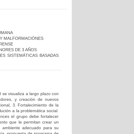
HUMANA
O Y MALFORMACIÓNES
ORENSE
ENORES DE 3 AÑOS
NES SISTEMÁTICAS BASADAS
 se visualiza a largo plazo con
gdores, y creación de nuevos
onal, 3. Fortalecimiento de la
ución a la problemática social.
ances el grupo debe fortalecer
iento que le permitan crear un
un ambiente adecuado para su
gía, propuesta de programa de