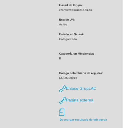
E-mail de Grupo:
ccontrerasi@unal.edu.co
Estado UN:
Activo
Estado en Scienti:
Categorizado
Categoría en Minciencias:
B
Código colombiano de registro:
COL0020016
Enlace GrupLAC
Página externa
Descargar resultado de búsqueda