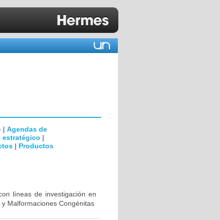
o
|
Agendas de
 estratégico
|
ctos
|
Productos
con líneas de investigación en
al y Malformaciones Congénitas