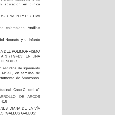
aplicación en clínica
OS- UNA PERSPECTIVA
a colombiana. Análisis
del Neonato y el Infante
ICA DEL POLIMORFISMO
A 3 (TGFB3) EN UNA
 HENDIDO.
 estudios de ligamiento
n MSX1, en familias de
artamento de Amazonas-
itudinal- Caso Colombia”
ARROLLO DE ARCOS
HH18
ES DIANA DE LA VÍA
O (GALLUS GALLUS).