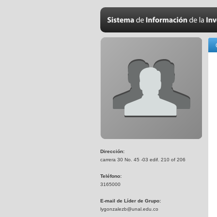
Dirección:
carrera 30 No. 45 -03 edif. 210 of 206
Teléfono:
3165000
E-mail de Líder de Grupo:
lygonzalezb@unal.edu.co