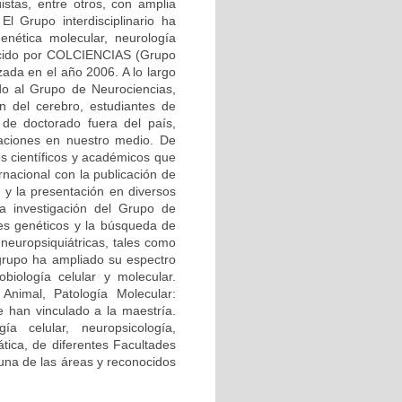
üistas, entre otros, con amplia
El Grupo interdisciplinario ha
enética molecular, neurología
onocido por COLCIENCIAS (Grupo
zada en el año 2006. A lo largo
ndo al Grupo de Neurociencias,
ón del cerebro, estudiantes de
 de doctorado fuera del país,
gaciones en nuestro medio. De
s científicos y académicos que
rnacional con la publicación de
, y la presentación en diversos
la investigación del Grupo de
res genéticos y la búsqueda de
neuropsiquiátricas, tales como
 grupo ha ampliado su espectro
biología celular y molecular.
Animal, Patología Molecular:
 han vinculado a la maestría.
ía celular, neuropsicología,
mática, de diferentes Facultades
 una de las áreas y reconocidos