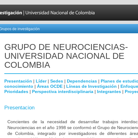
Grupos de investigación
GRUPO DE NEUROCIENCIAS-
UNIVERSIDAD NACIONAL DE
COLOMBIA
Presentación
|
Líder
|
Sedes
|
Dependencias
|
Planes de estudi
conocimiento
|
Áreas OCDE
|
Líneas de Investigación
|
Enfoque
Prioridades
|
Perspectiva interdisciplinaria
|
Integrantes
|
Proye
Presentacion
Concientes de la necesidad de desarrollar trabajos interdisc
Neurociencias en el año 1998 se conformó el Grupo de Neurocienc
de Colombia, integrado por investigadores de diferentes área