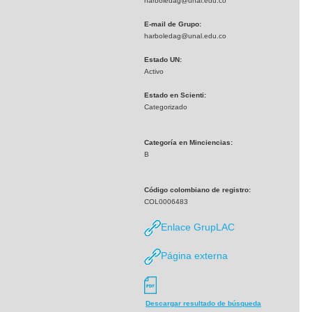
harboledag@unal.edu.co
E-mail de Grupo:
harboledag@unal.edu.co
Estado UN:
Activo
Estado en Scienti:
Categorizado
Categoría en Minciencias:
B
Código colombiano de registro:
COL0006483
Enlace GrupLAC
Página externa
Descargar resultado de búsqueda