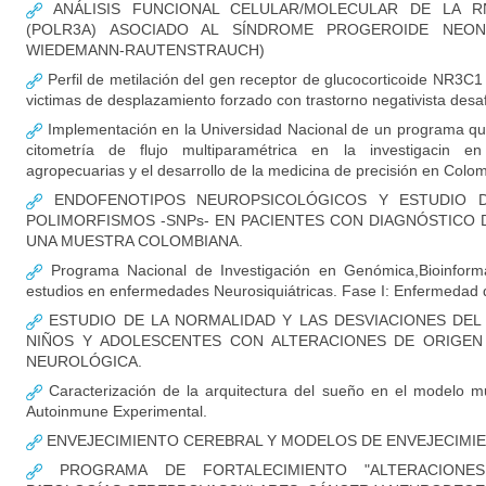
ANÁLISIS FUNCIONAL CELULAR/MOLECULAR DE LA RN
(POLR3A) ASOCIADO AL SÍNDROME PROGEROIDE NEON
WIEDEMANN-RAUTENSTRAUCH)
Perfil de metilación del gen receptor de glucocorticoide NR3C1
victimas de desplazamiento forzado con trastorno negativista desaf
Implementación en la Universidad Nacional de un programa qu
citometría de flujo multiparamétrica en la investigacin en
agropecuarias y el desarrollo de la medicina de precisión en Colo
ENDOFENOTIPOS NEUROPSICOLÓGICOS Y ESTUDIO D
POLIMORFISMOS -SNPs- EN PACIENTES CON DIAGNÓSTICO 
UNA MUESTRA COLOMBIANA.
Programa Nacional de Investigación en Genómica,Bioinformá
estudios en enfermedades Neurosiquiátricas. Fase I: Enfermedad 
ESTUDIO DE LA NORMALIDAD Y LAS DESVIACIONES DEL
NIÑOS Y ADOLESCENTES CON ALTERACIONES DE ORIGEN
NEUROLÓGICA.
Caracterización de la arquitectura del sueño en el modelo mu
Autoinmune Experimental.
ENVEJECIMIENTO CEREBRAL Y MODELOS DE ENVEJECIM
PROGRAMA DE FORTALECIMIENTO "ALTERACIONE