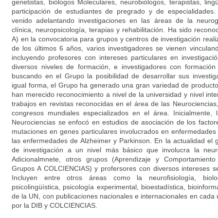
genetistas, biólogos Moleculares, neurobiólogos, terapistas, ling
participación de estudiantes de pregrado y de especialidades. 
venido adelantando investigaciones en las áreas de la neurog
clínica, neuropsicología, terapias y rehabilitación. Ha sido rec
A) en la convocatoria para grupos y centros de investigación reali
de los últimos 6 años, varios investigadores se vienen vincula
incluyendo profesores con intereses particulares en investigaci
diversos niveles de formación, e investigadores con formación
buscando en el Grupo la posibilidad de desarrollar sus investi
igual forma, el Grupo ha generado una gran variedad de producto
han merecido reconocimiento a nivel de la universidad y nivel inte
trabajos en revistas reconocidas en el área de las Neurociencias
congresos mundiales especializados en el área. Inicialmente, 
Neurociencias se enfocó en estudios de asociación de los facto
mutaciones en genes particulares involucrados en enfermedades 
las enfermedades de Alzheimer y Parkinson. En la actualidad el
de investigación a un nivel más básico que involucra la neuro
Adicionalmnete, otros grupos (Aprendizaje y Comportamiento 
Grupos A COLCIENCIAS) y profersores con diversos intereses se
Incluyen entre otros áreas como la neurofisiología, biolog
psicolingüística, psicología experimental, bioestadística, bioinfor
de la UN, con publicaciones nacionales e internacionales en cada
por la DIB y COLCIENCIAS.