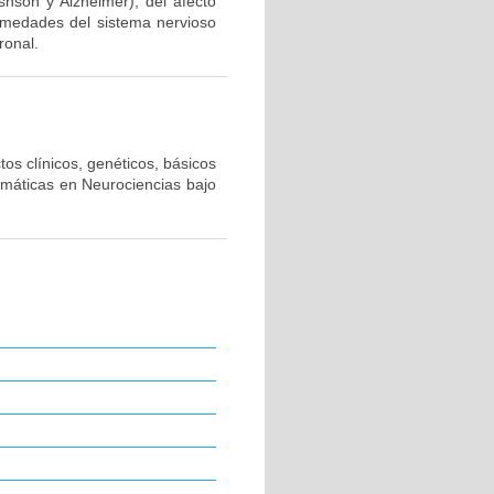
snson y Alzheimer), del afecto
ermedades del sistema nervioso
ronal.
os clínicos, genéticos, básicos
emáticas en Neurociencias bajo