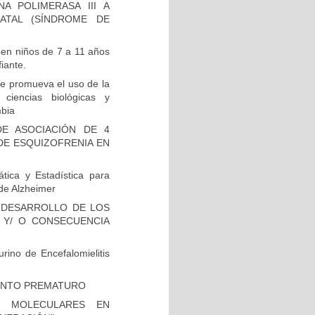
A POLIMERASA III A
ATAL (SÍNDROME DE
 en niños de 7 a 11 años
iante.
e promueva el uso de la
 ciencias biológicas y
mbia
E ASOCIACIÓN DE 4
DE ESQUIZOFRENIA EN
tica y Estadística para
de Alzheimer
 DESARROLLO DE LOS
 Y/ O CONSECUENCIA
rino de Encefalomielitis
IENTO PREMATURO
S MOLECULARES EN