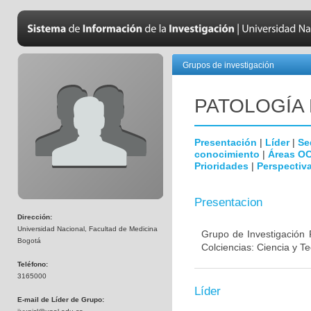
Grupos de investigación
PATOLOGÍA
Presentación
|
Líder
|
Se
conocimiento
|
Áreas O
Prioridades
|
Perspectiva
Presentacion
Dirección:
Universidad Nacional, Facultad de Medicina
Grupo de Investigación 
Bogotá
Colciencias: Ciencia y T
Teléfono:
3165000
Líder
E-mail de Líder de Grupo: