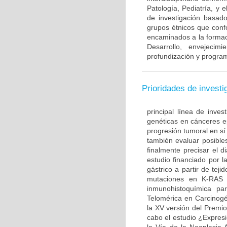
Patología, Pediatría, y 
de investigación basado
grupos étnicos que con
encaminados a la formac
Desarrollo, envejecim
profundización y program
Prioridades de investi
principal línea de inves
genéticas en cánceres ep
progresión tumoral en sí
también evaluar posible
finalmente precisar el d
estudio financiado por l
gástrico a partir de te
mutaciones en K-RAS 
inmunohistoquímica par
Telomérica en Carcinogé
la XV versión del Premi
cabo el estudio ¿Expre