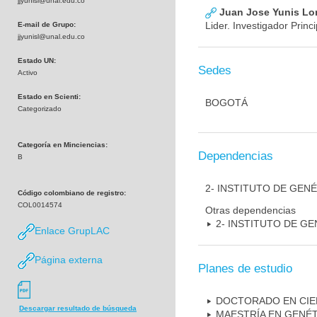
jjyunisl@unal.edu.co
Juan Jose Yunis L
Lider. Investigador Princi
E-mail de Grupo:
jjyunisl@unal.edu.co
Estado UN:
Sedes
Activo
Estado en Scienti:
BOGOTÁ
Categorizado
Categoría en Minciencias:
Dependencias
B
2- INSTITUTO DE GEN
Código colombiano de registro:
COL0014574
Otras dependencias
2- INSTITUTO DE GE
Enlace GrupLAC
Página externa
Planes de estudio
DOCTORADO EN CIE
Descargar resultado de búsqueda
MAESTRÍA EN GENÉ