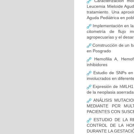
Caracterización mo
Leucemia Mieloide Aguda 
tratamiento. Una aprox
Aguda Pediátrica en pob
Implementación en la
citometría de flujo m
agropecuarias y el desar
Construcción de un ba
en Posgrado
Hemofilia A, Hemofi
inhibidores
Estudio de SNPs en
involucrados en diferent
Expresión de hMLH1 y
de la neoplasia aserrada
ANÁLISIS MUTACIO
MEDIANTE PCR MUL
PACIENTES CON SUSCE
ESTUDIO DE LA R
CONTROL DE LA HOM
DURANTE LA GESTACI