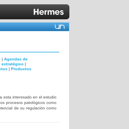
o
|
Agendas de
 estratégico
|
ctos
|
Productos
a esta interesado en el estudio
rsos procesos patològicos como
otencial de su regulaciòn como