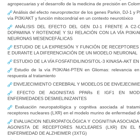
agropecuarias y el desarrollo de la medicina de precisión en Colo
Análisis del efecto neuroprotector de los genes Parkin, DJ-1 y P
vía PI3K/AKT y función mitocondrial en un contexto neurotóxico
ANÁLISIS DEL EFECTO DEL GEN DJ-1 FRENTE A C2-CE
DOPAMINA Y ROTENONE Y SU RELACIÓN CON LA VÍA PI3K/
NEURONAS MESENCEFÁLICAS
ESTUDIO DE LA EXPRESIÓN Y FUNCIÓN DE RECEPTORES
E DURANTE LA DIFERENCIACIÓN DE UN MODELO NEURONAL
ESTUDIO DE LA VÍA FOSFATIDILINOSITOL-3 KINASA-AKT E
Estudio de la vía PI3K/Akt-PTEN en Gliomas: relevancia en i
respuesta al tratamiento
ENVEJECIMIENTO CEREBRAL Y MODELOS DE ENVEJECIM
EFECTO DE AGONISTAS PPARs E IGF1 EN MOD
ENFERMEDADES DESMIELINIZANTES
Evaluación neuropatológica y cognitiva asociada al tratam
receptores nucleares (LXR) en el modelo murino de enfermedad de
EVALUACION NEUROPATOLÓGICA Y COGNITIVA ASOCIADA
AGONISTA DE RECEPTORES NUCLEARES (LXR) EN EL
ENFERMEDAD DE ALZHEIMER (3XTG)