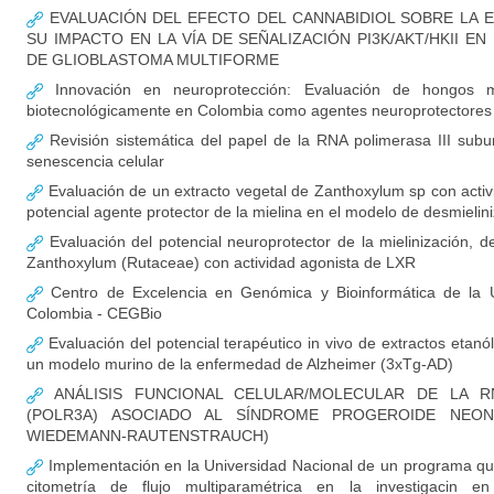
EVALUACIÓN DEL EFECTO DEL CANNABIDIOL SOBRE LA E
SU IMPACTO EN LA VÍA DE SEÑALIZACIÓN PI3K/AKT/HKII 
DE GLIOBLASTOMA MULTIFORME
Innovación en neuroprotección: Evaluación de hongos ma
biotecnológicamente en Colombia como agentes neuroprotectores
Revisión sistemática del papel de la RNA polimerasa III sub
senescencia celular
Evaluación de un extracto vegetal de Zanthoxylum sp con acti
potencial agente protector de la mielina en el modelo de desmielin
Evaluación del potencial neuroprotector de la mielinización, d
Zanthoxylum (Rutaceae) con actividad agonista de LXR
Centro de Excelencia en Genómica y Bioinformática de la U
Colombia - CEGBio
Evaluación del potencial terapéutico in vivo de extractos etan
un modelo murino de la enfermedad de Alzheimer (3xTg-AD)
ANÁLISIS FUNCIONAL CELULAR/MOLECULAR DE LA RN
(POLR3A) ASOCIADO AL SÍNDROME PROGEROIDE NEON
WIEDEMANN-RAUTENSTRAUCH)
Implementación en la Universidad Nacional de un programa qu
citometría de flujo multiparamétrica en la investigacin en