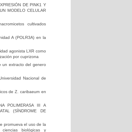
XPRESIÓN DE PINK1 Y
EN UN MODELO CELULAR
cromicetos cultivados
unidad A (POLR3A) en la
vidad agonista LXR como
ización por cuprizona
e un extracto del genero
niversidad Nacional de
ólicos de Z. caribaeum en
A POLIMERASA III A
ATAL (SÍNDROME DE
e promueva el uso de la
 ciencias biológicas y