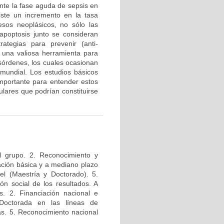
te la fase aguda de sepsis en
iste un incremento en la tasa
esos neoplásicos, no sólo las
a apoptosis junto se consideran
tegias para prevenir (anti-
n una valiosa herramienta para
esórdenes, los cuales ocasionan
mundial. Los estudios básicos
mportante para entender estos
lares que podrían constituirse
l grupo. 2. Reconocimiento y
igación básica y a mediano plazo
el (Maestría y Doctorado). 5.
ión social de los resultados. A
s. 2. Financiación nacional e
 Doctorada en las líneas de
das. 5. Reconocimiento nacional