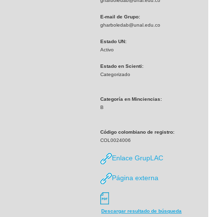
gharboledab@unal.edu.co
E-mail de Grupo:
gharboledab@unal.edu.co
Estado UN:
Activo
Estado en Scienti:
Categorizado
Categoría en Minciencias:
B
Código colombiano de registro:
COL0024006
Enlace GrupLAC
Página externa
Descargar resultado de búsqueda