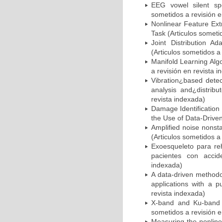
EEG vowel silent sp
sometidos a revisión e
Nonlinear Feature Ext
Task (Articulos someti
Joint Distribution A
(Articulos sometidos a
Manifold Learning Algo
a revisión en revista 
Vibration¿based detec
analysis and¿distribu
revista indexada)
Damage Identification 
the Use of Data-Driven
Amplified noise nonsta
(Articulos sometidos a
Exoesqueleto para reh
pacientes con accide
indexada)
A data-driven methodolo
applications with a p
revista indexada)
X-band and Ku-band V
sometidos a revisión e
Measuring the nonline