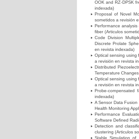
OOK and RZ-DPSK free 
indexada)
Proposal of Novel Mo
sometidos a revisión e
Performance analysis 
fiber (Articulos someti
Code Division Multi
Discrete Prolate Sph
en revista indexada)
Optical sensing using 
a revisión en revista 
Distributed Piezoelec
Temperature Changes (
Optical sensing using 
a revisión en revista 
Probe-compensated fa
indexada)
A Sensor Data Fusion 
Health Monitoring Appl
Performance Evaluat
Software Defined Radio
Detection and classif
clustering (Articulos s
Stable Simulation of