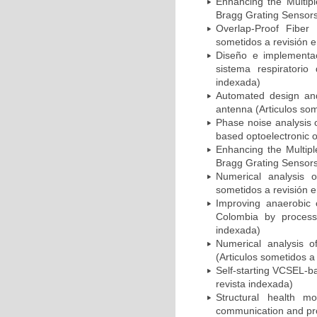
Enhancing the Multipl
Bragg Grating Sensors 
Overlap-Proof Fiber
sometidos a revisión e
Diseño e implementac
sistema respiratorio
indexada)
Automated design and
antenna (Articulos som
Phase noise analysis o
based optoelectronic os
Enhancing the Multipl
Bragg Grating Sensors 
Numerical analysis o
sometidos a revisión e
Improving anaerobic c
Colombia by process 
indexada)
Numerical analysis o
(Articulos sometidos a
Self-starting VCSEL-b
revista indexada)
Structural health mo
communication and pro