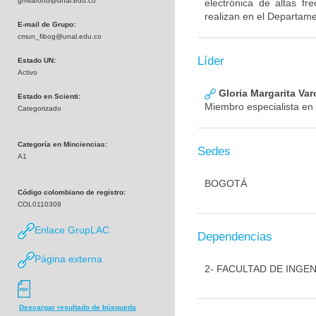
gmvarond@unal.edu.co
electrónica de altas fr
realizan en el Departame
E-mail de Grupo:
cmun_fibog@unal.edu.co
Líder
Estado UN:
Activo
Gloria Margarita Va
Estado en Scienti:
Miembro especialista en
Categorizado
Categoría en Minciencias:
Sedes
A1
BOGOTÁ
Código colombiano de registro:
COL0110309
Enlace GrupLAC
Dependencias
Página externa
2- FACULTAD DE INGEN
Descargar resultado de búsqueda