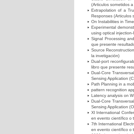
(Articulos sometidos a
Extrapolation of a Tr
Responses (Articulos s
On Instabilities in Ti
Experimental demonstr
using optical injection
Signal Processing and
que presente resultado
Source Reconstruction
la invetigación)
Dual-port reconfigurab
libro que presente resu
Dual-Core Transversal
Sensing Application (C
Path Planning in a mob
pattern recognition app
Latency analysis on W-
Dual-Core Transversal
Sensing Application (O
XI International Conf
en evento científico o 
7th International Ele
en evento científico o 