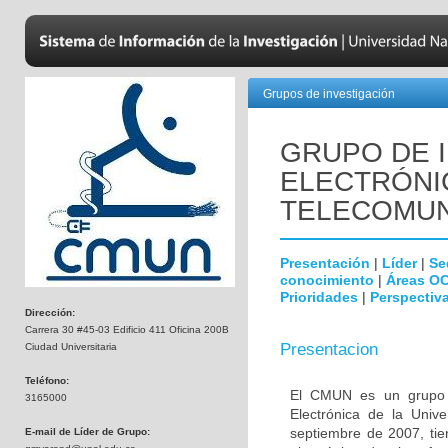
Grupos de investigación
GRUPO DE 
ELECTRÓNIC
TELECOMUN
Presentación
|
Líder
|
Se
conocimiento
|
Áreas O
Prioridades
|
Perspectiva
Dirección:
Carrera 30 #45-03 Edificio 411 Oficina 200B
Presentacion
Ciudad Universitaria
Teléfono:
El CMUN es un grupo de
3165000
Electrónica de la Univ
septiembre de 2007, tien
E-mail de Líder de Grupo: