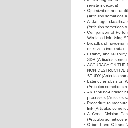
revista indexada)
Optimization and addit
(Articulos sometidos a
A damage classificat
(Articulos sometidos a
Comparison of Perfo
Wireless Link Using SD
Broadband huygens´ me
en revista indexada)
Latency and reliabili
SDR (Articulos sometid
ACCURACY ON THE T
NON-DESTRUCTIVE E
STUDY (Articulos somet
Latency analysis on W-
(Articulos sometidos a
An acousto-ultrasonic
processes (Articulos s
Procedure to measure 
link (Articulos sometid
A Code Division Desi
(Articulos sometidos a
O-band and C-band VC