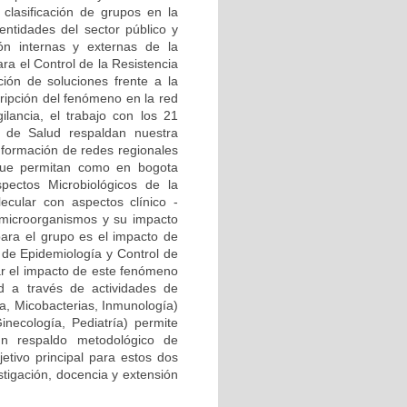
clasificación de grupos en la
ntidades del sector público y
ión internas y externas de la
ra el Control de la Resistencia
ión de soluciones frente a la
cripción del fenómeno en la red
ilancia, el trabajo con los 21
al de Salud respaldan nuestra
onformación de redes regionales
) que permitan como en bogota
pectos Microbiológicos de la
ecular con aspectos clínico -
 microorganismos y su impacto
para el grupo es el impacto de
a de Epidemiología y Control de
zar el impacto de este fenómeno
d a través de actividades de
ía, Micobacterias, Inmunología)
Ginecología, Pediatría) permite
n respaldo metodológico de
etivo principal para estos dos
stigación, docencia y extensión