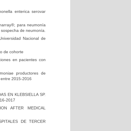
onella enterica serovar
ilmarray®; para neumonía
on sospecha de neumonía.
niversidad Nacional de
io de cohorte
ciones en pacientes con
umoniae productores de
 entre 2015-2016
S EN KLEBSIELLA SP.
16-2017
ION AFTER MEDICAL
PITALES DE TERCER