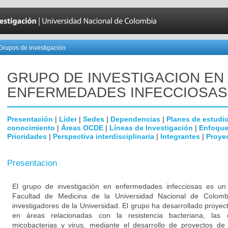
Grupos de investigación
GRUPO DE INVESTIGACION EN
ENFERMEDADES INFECCIOSAS
Presentación
|
Líder
|
Sedes
|
Dependencias
|
Planes de estudi
conocimiento
|
Áreas OCDE
|
Líneas de Investigación
|
Enfoque
Prioridades
|
Perspectiva interdisciplinaria
|
Integrantes
|
Proye
Presentacion
El grupo de investigación en enfermedades infecciosas es un g
Facultad de Medicina de la Universidad Nacional de Colomb
investigadores de la Universidad. El grupo ha desarrollado proyec
en áreas relacionadas con la resistencia bacteriana, las
micobacterias y virus, mediante el desarrollo de proyectos de 