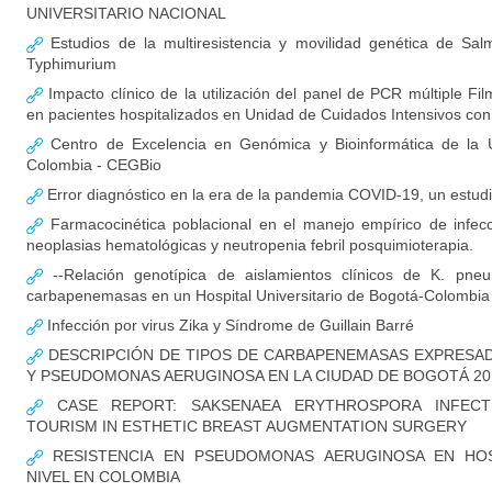
UNIVERSITARIO NACIONAL
Estudios de la multiresistencia y movilidad genética de Salm
Typhimurium
Impacto clínico de la utilización del panel de PCR múltiple F
en pacientes hospitalizados en Unidad de Cuidados Intensivos c
Centro de Excelencia en Genómica y Bioinformática de la U
Colombia - CEGBio
Error diagnóstico en la era de la pandemia COVID-19, un estud
Farmacocinética poblacional en el manejo empírico de infec
neoplasias hematológicas y neutropenia febril posquimioterapia.
--Relación genotípica de aislamientos clínicos de K. pne
carbapenemasas en un Hospital Universitario de Bogotá-Colombia
Infección por virus Zika y Síndrome de Guillain Barré
DESCRIPCIÓN DE TIPOS DE CARBAPENEMASAS EXPRESADA
Y PSEUDOMONAS AERUGINOSA EN LA CIUDAD DE BOGOTÁ 20
CASE REPORT: SAKSENAEA ERYTHROSPORA INFECT
TOURISM IN ESTHETIC BREAST AUGMENTATION SURGERY
RESISTENCIA EN PSEUDOMONAS AERUGINOSA EN HOS
NIVEL EN COLOMBIA