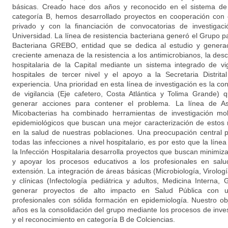
básicas. Creado hace dos años y reconocido en el sistema de 
categoría B, hemos desarrollado proyectos en cooperación con e
privado y con la financiación de convocatorias de investigac
Universidad. La línea de resistencia bacteriana generó el Grupo pa
Bacteriana GREBO, entidad que se dedica al estudio y generac
creciente amenaza de la resistencia a los antimicrobianos, la des
hospitalaria de la Capital mediante un sistema integrado de vig
hospitales de tercer nivel y el apoyo a la Secretaria Distrit
experiencia. Una prioridad en esta línea de investigación es la c
de vigilancia (Eje cafetero, Costa Atlántica y Tolima Grande
generar acciones para contener el problema. La línea de As
Micobacterias ha combinado herramientas de investigación mol
epidemiológicos que buscan una mejor caracterización de estos
en la salud de nuestras poblaciones. Una preocupación central 
todas las infecciones a nivel hospitalario, es por esto que la líne
la Infección Hospitalaria desarrolla proyectos que buscan minimi
y apoyar los procesos educativos a los profesionales en salu
extensión. La integración de áreas básicas (Microbiología, Virolog
y clínicas (Infectología pediátrica y adultos, Medicina Interna, 
generar proyectos de alto impacto en Salud Pública con u
profesionales con sólida formación en epidemiología. Nuestro obj
años es la consolidación del grupo mediante los procesos de inve
y el reconocimiento en categoría B de Colciencias.