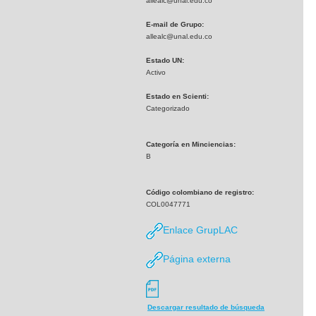
allealc@unal.edu.co
E-mail de Grupo:
allealc@unal.edu.co
Estado UN:
Activo
Estado en Scienti:
Categorizado
Categoría en Minciencias:
B
Código colombiano de registro:
COL0047771
Enlace GrupLAC
Página externa
Descargar resultado de búsqueda