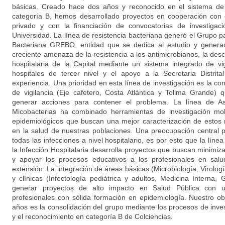
básicas. Creado hace dos años y reconocido en el sistema de 
categoría B, hemos desarrollado proyectos en cooperación con e
privado y con la financiación de convocatorias de investigac
Universidad. La línea de resistencia bacteriana generó el Grupo pa
Bacteriana GREBO, entidad que se dedica al estudio y generac
creciente amenaza de la resistencia a los antimicrobianos, la des
hospitalaria de la Capital mediante un sistema integrado de vig
hospitales de tercer nivel y el apoyo a la Secretaria Distrit
experiencia. Una prioridad en esta línea de investigación es la c
de vigilancia (Eje cafetero, Costa Atlántica y Tolima Grande
generar acciones para contener el problema. La línea de As
Micobacterias ha combinado herramientas de investigación mol
epidemiológicos que buscan una mejor caracterización de estos
en la salud de nuestras poblaciones. Una preocupación central 
todas las infecciones a nivel hospitalario, es por esto que la líne
la Infección Hospitalaria desarrolla proyectos que buscan minimi
y apoyar los procesos educativos a los profesionales en salu
extensión. La integración de áreas básicas (Microbiología, Virolog
y clínicas (Infectología pediátrica y adultos, Medicina Interna, 
generar proyectos de alto impacto en Salud Pública con u
profesionales con sólida formación en epidemiología. Nuestro obj
años es la consolidación del grupo mediante los procesos de inve
y el reconocimiento en categoría B de Colciencias.