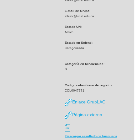
allealc@unal.edu.co
E-mail de Grupo:
allealc@unal.edu.co
Estado UN:
Activo
Estado en Scienti:
Categorizado
Categoría en Minciencias:
B
Código colombiano de registro:
COL0047771
Enlace GrupLAC
Página externa
Descargar resultado de búsqueda