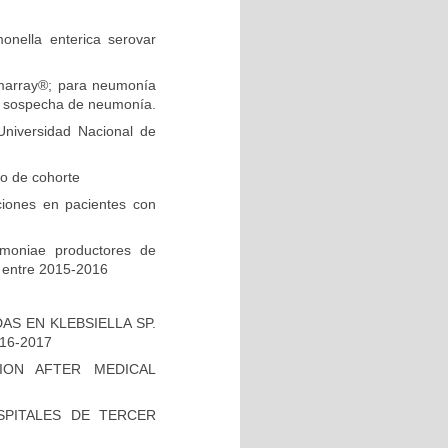
onella enterica serovar
ilmarray®; para neumonía
on sospecha de neumonía.
niversidad Nacional de
io de cohorte
ciones en pacientes con
umoniae productores de
 entre 2015-2016
S EN KLEBSIELLA SP.
16-2017
ION AFTER MEDICAL
PITALES DE TERCER