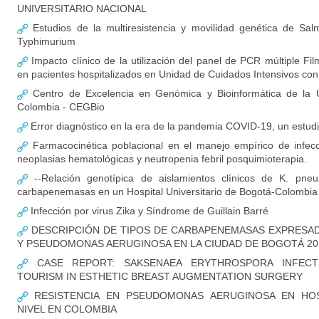
UNIVERSITARIO NACIONAL
Estudios de la multiresistencia y movilidad genética de Salm
Typhimurium
Impacto clínico de la utilización del panel de PCR múltiple F
en pacientes hospitalizados en Unidad de Cuidados Intensivos c
Centro de Excelencia en Genómica y Bioinformática de la U
Colombia - CEGBio
Error diagnóstico en la era de la pandemia COVID-19, un estud
Farmacocinética poblacional en el manejo empírico de infec
neoplasias hematológicas y neutropenia febril posquimioterapia.
--Relación genotípica de aislamientos clínicos de K. pne
carbapenemasas en un Hospital Universitario de Bogotá-Colombia
Infección por virus Zika y Síndrome de Guillain Barré
DESCRIPCIÓN DE TIPOS DE CARBAPENEMASAS EXPRESADA
Y PSEUDOMONAS AERUGINOSA EN LA CIUDAD DE BOGOTÁ 20
CASE REPORT: SAKSENAEA ERYTHROSPORA INFECT
TOURISM IN ESTHETIC BREAST AUGMENTATION SURGERY
RESISTENCIA EN PSEUDOMONAS AERUGINOSA EN HOS
NIVEL EN COLOMBIA