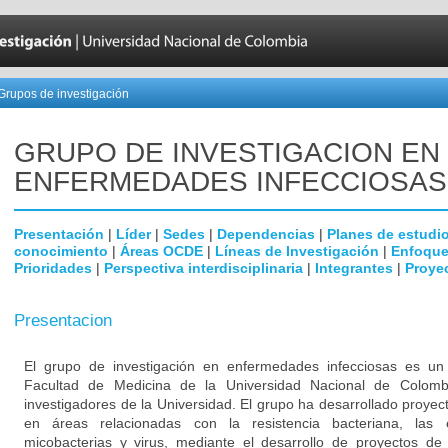
Grupos de investigación
GRUPO DE INVESTIGACION EN
ENFERMEDADES INFECCIOSAS
Presentación
|
Líder
|
Sedes
|
Dependencias
|
Planes de estudi
conocimiento
|
Áreas OCDE
|
Líneas de Investigación
|
Enfoque
Prioridades
|
Perspectiva interdisciplinaria
|
Integrantes
|
Proye
Presentacion
El grupo de investigación en enfermedades infecciosas es un g
Facultad de Medicina de la Universidad Nacional de Colomb
investigadores de la Universidad. El grupo ha desarrollado proyec
en áreas relacionadas con la resistencia bacteriana, las
micobacterias y virus, mediante el desarrollo de proyectos de 