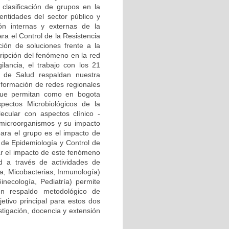
clasificación de grupos en la
ntidades del sector público y
ión internas y externas de la
ra el Control de la Resistencia
ión de soluciones frente a la
cripción del fenómeno en la red
ilancia, el trabajo con los 21
al de Salud respaldan nuestra
onformación de redes regionales
) que permitan como en bogota
pectos Microbiológicos de la
ecular con aspectos clínico -
 microorganismos y su impacto
para el grupo es el impacto de
a de Epidemiología y Control de
zar el impacto de este fenómeno
d a través de actividades de
ía, Micobacterias, Inmunología)
Ginecología, Pediatría) permite
n respaldo metodológico de
etivo principal para estos dos
stigación, docencia y extensión