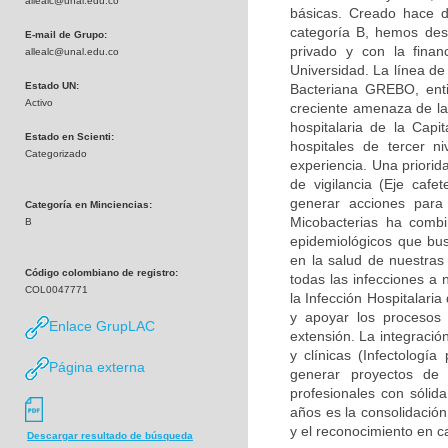
allealc@unal.edu.co
básicas. Creado hace d
categoría B, hemos desa
E-mail de Grupo:
privado y con la finan
allealc@unal.edu.co
Universidad. La línea de
Estado UN:
Bacteriana GREBO, enti
Activo
creciente amenaza de la 
hospitalaria de la Capi
Estado en Scienti:
hospitales de tercer n
Categorizado
experiencia. Una priorid
de vigilancia (Eje caf
generar acciones para
Categoría en Minciencias:
Micobacterias ha combi
B
epidemiológicos que bu
en la salud de nuestras
Código colombiano de registro:
todas las infecciones a 
COL0047771
la Infección Hospitalari
y apoyar los procesos 
Enlace GrupLAC
extensión. La integració
y clínicas (Infectología
Página externa
generar proyectos de
profesionales con sólid
años es la consolidación
y el reconocimiento en c
Descargar resultado de búsqueda