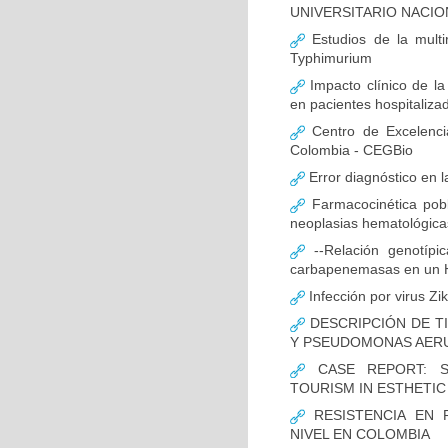
UNIVERSITARIO NACIO
Estudios de la multir
Typhimurium
Impacto clínico de la
en pacientes hospitaliz
Centro de Excelenci
Colombia - CEGBio
Error diagnóstico en 
Farmacocinética pobl
neoplasias hematológicas
--Relación genotípi
carbapenemasas en un Ho
Infección por virus Zi
DESCRIPCIÓN DE T
Y PSEUDOMONAS AERU
CASE REPORT: S
TOURISM IN ESTHETI
RESISTENCIA EN 
NIVEL EN COLOMBIA