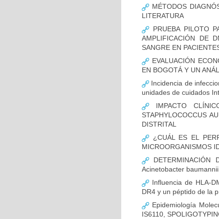
MÉTODOS DIAGNÓST
LITERATURA
PRUEBA PILOTO PA
AMPLIFICACIÓN DE 
SANGRE EN PACIENTES
EVALUACIÓN ECON
EN BOGOTÁ Y UN ANÁL
Incidencia de infecci
unidades de cuidados In
IMPACTO CLÍNIC
STAPHYLOCOCCUS AUR
DISTRITAL
¿CUÁL ES EL PERF
MICROORGANISMOS ID
DETERMINACIÓN D
Acinetobacter bauman
Influencia de HLA-DM
DR4 y un péptido de la p
Epidemiología Molecu
IS6110, SPOLIGOTYPING