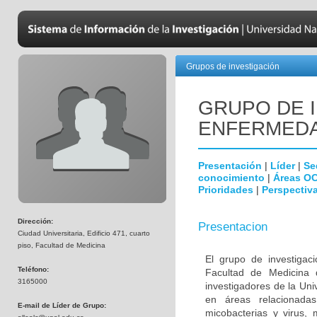
Grupos de investigación
GRUPO DE 
ENFERMEDA
Presentación
|
Líder
|
Se
conocimiento
|
Áreas O
Prioridades
|
Perspectiva
Dirección:
Presentacion
Ciudad Universitaria, Edificio 471, cuarto
piso, Facultad de Medicina
El grupo de investigac
Teléfono:
Facultad de Medicina 
3165000
investigadores de la Uni
en áreas relacionada
E-mail de Líder de Grupo:
micobacterias y virus, 