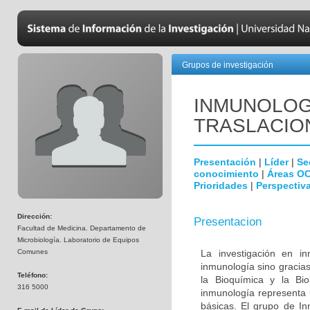
Grupos de investigación
INMUNOLOGÍ
TRASLACIO
Presentación
|
Líder
|
Se
conocimiento
|
Áreas O
Prioridades
|
Perspectiva
Dirección:
Presentacion
Facultad de Medicina. Departamento de
Microbiología. Laboratorio de Equipos
Comunes
La investigación en i
inmunología sino gracias
Teléfono:
la Bioquímica y la Biol
316 5000
inmunología representa u
básicas. El grupo de In