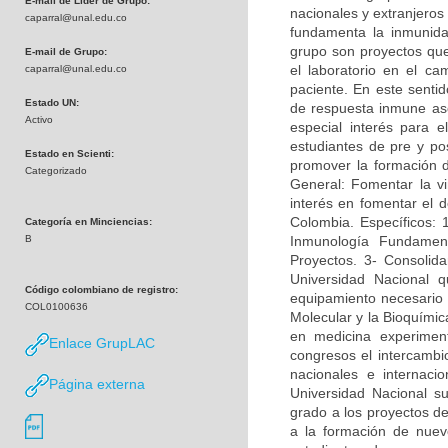
E-mail de Líder de Grupo:
nacionales y extranjeros
caparral@unal.edu.co
fundamenta la inmunidad
grupo son proyectos que 
E-mail de Grupo:
el laboratorio en el c
caparral@unal.edu.co
paciente. En este sentid
Estado UN:
de respuesta inmune asoc
Activo
especial interés para e
estudiantes de pre y po
Estado en Scienti:
promover la formación 
Categorizado
General: Fomentar la vi
interés en fomentar el d
Colombia. Específicos: 
Categoría en Minciencias:
B
Inmunología Fundamen
Proyectos. 3- Consolida
Universidad Nacional q
Código colombiano de registro:
equipamiento necesario p
COL0100636
Molecular y la Bioquímica
en medicina experimen
Enlace GrupLAC
congresos el intercambi
nacionales e internac
Página externa
Universidad Nacional su
grado a los proyectos de
a la formación de nuevo