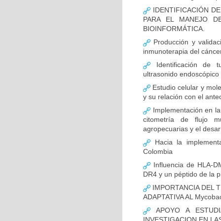
IDENTIFICACIÓN D
PARA EL MANEJO D
BIOINFORMÁTICA.
Producción y validac
inmunoterapia del cánce
Identificación de 
ultrasonido endoscópico
Estudio celular y mol
y su relación con el ante
Implementación en la
citometría de flujo m
agropecuarias y el desar
Hacia la implementa
Colombia
Influencia de HLA-DM
DR4 y un péptido de la p
IMPORTANCIA DEL T
ADAPTATIVA AL Mycobact
APOYO A ESTUDI
INVESTIGACION EN LA